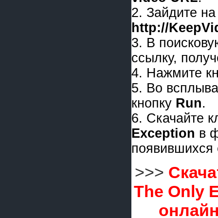
2. Зайдите на
http://KeepV
3. В поискову
ссылку, получ
4. Нажмите к
5. Во всплыв
кнопку
Run
.
6. Скачайте 
Exception
в 
появившихся 
>>>
Скача
The Only 
онлайн