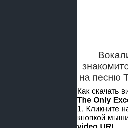
Вокал
знакомитс
на песню
Как скачать 
The Only Exc
1. Кликните 
кнопкой мыши
video URL
.