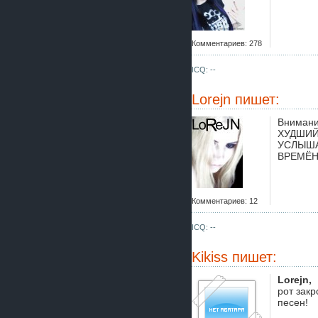
Комментариев: 278
ICQ: --
Lorejn
пишет:
Внимани
ХУДШИЙ
УСЛЫША
ВРЕМЁН 
Комментариев: 12
ICQ: --
Kikiss
пишет:
Lorejn,
рот закр
песен!