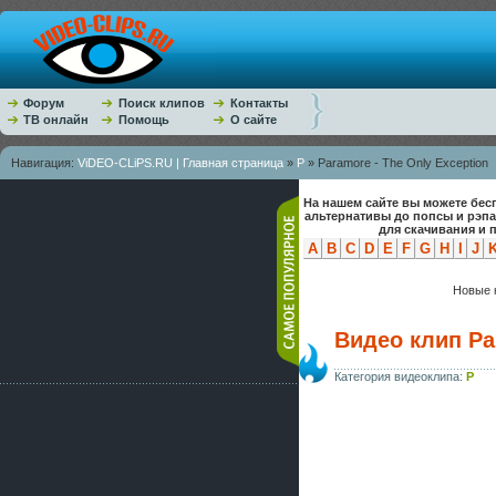
Форум
Поиск клипов
Контакты
ТВ онлайн
Помощь
О сайте
Навигация:
ViDEO-CLiPS.RU | Главная страница
»
P
» Paramore - The Only Exception
На нашем сайте вы можете бес
альтернативы до попсы и рэп
для скачивания и 
A
B
C
D
E
F
G
H
I
J
Новые к
Видео клип Pa
Категория видеоклипа:
P