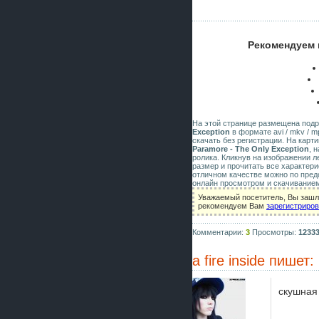
Рекомендуем 
На этой странице размещена под
Exception
в формате avi / mkv / m
скачать без регистрации. На карт
Paramore - The Only Exception
, 
ролика. Кликнув на изображении 
размер и прочитать все характери
отличном качестве можно по пред
онлайн просмотром и скачиванием
Уважаемый посетитель, Вы зашли
рекомендуем Вам
зарегистриро
Комментарии:
3
Просмотры:
1233
a fire inside
пишет:
скушная