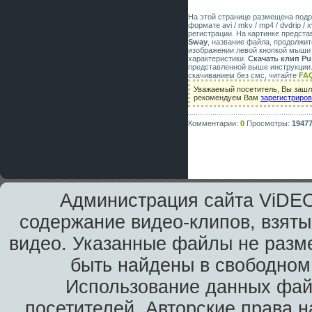
На этой странице размещена под
формате avi / mkv / mp4 / dvdrip 
регистрации. На картинке предст
Sway
, название файла, продолжит
изображении левой кнопкой мыши 
характеристики.
Скачать клип Pus
представленной выше инструкции.
скачиванием без смс, читайте
FA
Уважаемый посетитель, Вы зашли
рекомендуем Вам
зарегистриро
Комментарии:
0
Просмотры:
1947
Администрация сайта ViDEO
содержание видео-клипов, взяты
видео. Указанные файлы не разм
быть найдены в свободном 
Использование данных фай
посетителей. Авторские права н