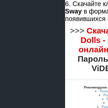
6. Скачайте 
Sway
в форм
появившихся 
>>>
Скач
Dolls 
онлайн
Пароль
ViD
Рекомендуем 
Pussy
Pu
Pus