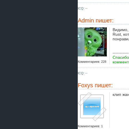
ICQ: --
Admin
пишет:
Видимо, 
Rust, к
понрави
-----------
Спасибо
коммента
Комментариев: 228
ICQ: --
Foxys
пишет:
клип жа
Комментариев: 1