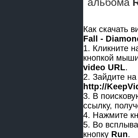
альбома
R
Как скачать 
Fall - Diamon
1. Кликните 
кнопкой мыши
video URL
.
2. Зайдите на
http://KeepV
3. В поискову
ссылку, получ
4. Нажмите к
5. Во всплыв
кнопку
Run
.