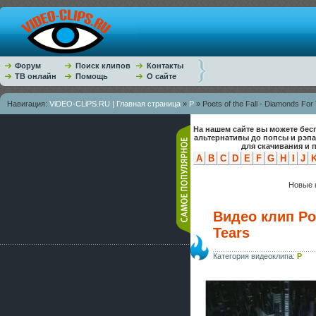
Форум
Поиск клипов
Контакты
ТВ онлайн
Помощь
О сайте
Навигация:
ViDEO-CLiPS.RU | Главная страница
»
P
» Poets of the Fall - Diamonds For
На нашем сайте вы можете бес
альтернативы до попсы и рэп
для скачивания и 
A
B
C
D
E
F
G
H
I
J
Новые к
Видео клип Poe
Tears
Категория видеоклипа:
P