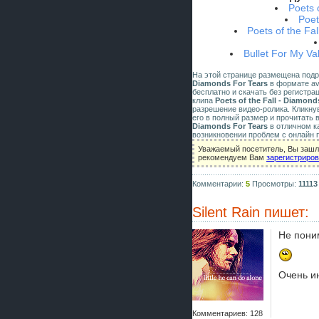
Poets 
Poet
Poets of the Fa
Bullet For My Va
На этой странице размещена под
Diamonds For Tears
в формате avi
бесплатно и скачать без регистра
клипа
Poets of the Fall - Diamond
разрешение видео-ролика. Кликну
его в полный размер и прочитать 
Diamonds For Tears
в отличном к
возникновении проблем с онлайн 
Уважаемый посетитель, Вы зашли
рекомендуем Вам
зарегистриро
Комментарии:
5
Просмотры:
11113
Silent Rain
пишет:
Не пони
Очень и
Комментариев: 128