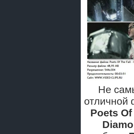
Не сам
отличной 
Poets Of
Diamo