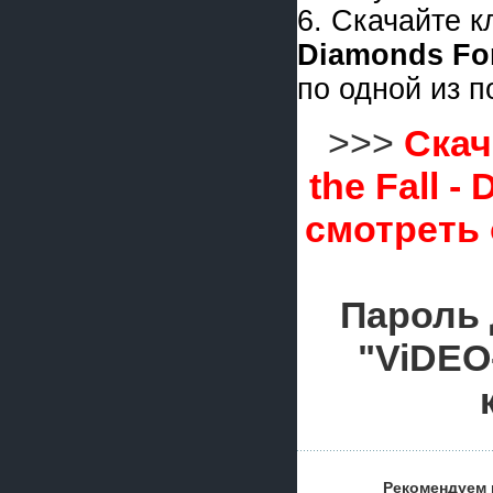
6. Скачайте 
Diamonds For
по одной из 
>>>
Скач
the Fall -
смотреть
Пароль 
"ViDEO
Рекомендуем 