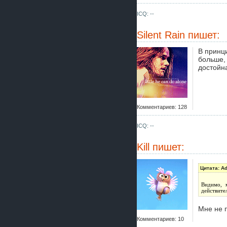
ICQ: --
Silent Rain
пишет:
В принци
больше, 
достойн
Комментариев: 128
ICQ: --
Kill
пишет:
Цитата: A
Видимо, 
действите
Мне не п
Комментариев: 10