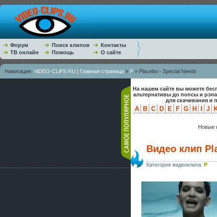
Форум
Поиск клипов
Контакты
ТВ онлайн
Помощь
О сайте
Навигация:
ViDEO-CLiPS.RU | Главная страница
»
P
» Placebo - Special Needs
На нашем сайте вы можете бес
альтернативы до попсы и рэп
для скачивания и 
A
B
C
D
E
F
G
H
I
J
Новые к
Видео клип Pla
Категория видеоклипа:
P