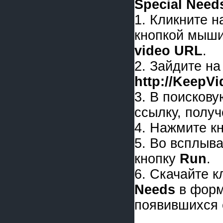
Special Need
1. Кликните 
кнопкой мыши
video URL
.
2. Зайдите на
http://KeepV
3. В поискову
ссылку, получ
4. Нажмите к
5. Во всплыв
кнопку
Run
.
6. Скачайте 
Needs
в фор
появившихся 