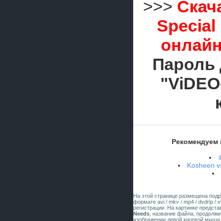
>>>
Скача
Special
онлайн
Пароль 
"ViDEO
Рекомендуем 
Kosheen vs
На этой странице размещена под
формате avi / mkv / mp4 / dvdrip 
регистрации. На картинке предст
Needs
, название файла, продолжи
изображении левой кнопкой мыши 