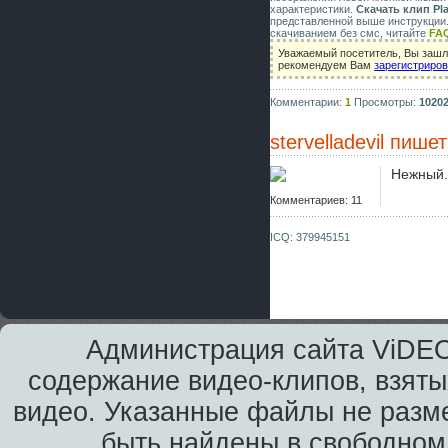
характеристики.
Скачать клип Pla
представленной выше инструкции.
скачиванием без смс, читайте
FA
Уважаемый посетитель, Вы зашли
рекомендуем Вам
зарегистриро
Комментарии:
1
Просмотры:
1020
stervelladevil
пишет
Нежный.
Комментариев: 11
ICQ: 379945151
Администрация сайта ViDEO
содержание видео-клипов, взяты
видео. Указанные файлы не разм
быть найдены в свободном 