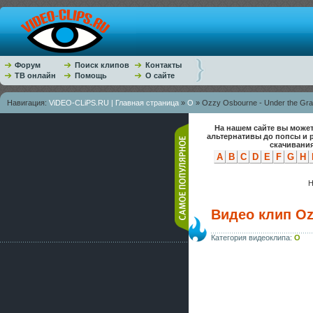
Форум
Поиск клипов
Контакты
ТВ онлайн
Помощь
О сайте
Навигация:
ViDEO-CLiPS.RU | Главная страница
»
O
» Ozzy Osbourne - Under the Gr
На нашем сайте вы может
альтернативы до попсы и 
скачивания
A
B
C
D
E
F
G
H
Н
Видео клип Oz
Категория видеоклипа:
O