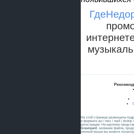
ГдеНедор
промо
интернете
музыкаль
Рекоменд
На этой странице размещена под
в формате avi / mkv / mp4 / dvdrip
регистрации. На картинке предст
Graveyard
, название файла, прод
кнопкой мыши вы можете посмотре