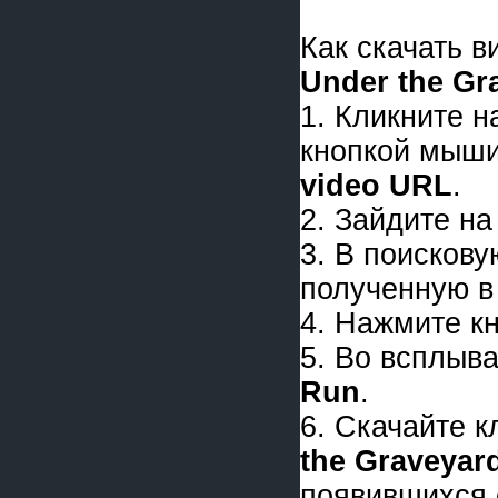
Как скачать 
Under the Gr
1. Кликните 
кнопкой мыши
video URL
.
2. Зайдите на
3. В поискову
полученную в 
4. Нажмите к
5. Во всплыв
Run
.
6. Скачайте 
the Graveyar
появившихся 