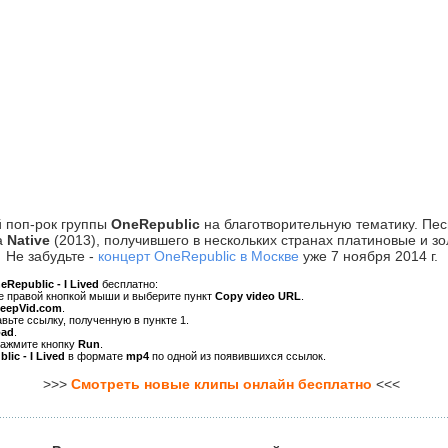
 поп-рок группы
OneRepublic
на благотворительную тематику. Пе
а
Native
(2013), получившего в нескольких странах платиновые и зо
Не забудьте -
концерт OneRepublic в Москве
уже 7 ноября 2014 г.
eRepublic - I Lived
бесплатно:
ре правой кнопкой мыши и выберите пункт
Copy video URL
.
KeepVid.com
.
авьте ссылку, полученную в пункте 1.
oad
.
нажмите кнопку
Run
.
ic - I Lived
в формате
mp4
по одной из появившихся ссылок.
>>>
Смотреть новые клипы онлайн бесплатно
<<<