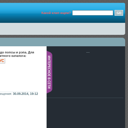
Какой клип ищем?
до попсы и рэпа. Для
---
тного каталога:
УС
мещения:
30.09.2014, 19:12