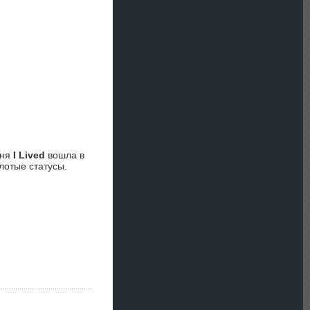
сня
I Lived
вошла в
лотые статусы.