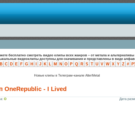
жете бесплатно смотреть видео клипы всех жанров – от метала и альтернативы 
зыкальные видеоклипы доступны для скачивания и представлены в виде алфави
B
C
D
E
F
G
H
I
J
K
L
M
N
O
P
Q
R
S
T
U
V
W
X
Y
Z
#
Р
Новые клипы в Телеграм-канале AlterMetal
 OneRepublic - I Lived
па:
O
Дата раз