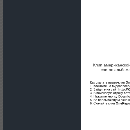
Клип американской
состав альбом
Как скачать видео-клип
On
1. Кликните на видеоплее
2. Зайдите на сайт
http://
3. В поисковую строку вст
4. Нажмите кнопку
Downl
5. Во всплывающем окне 
6. Скачайте клип
OneRepubl