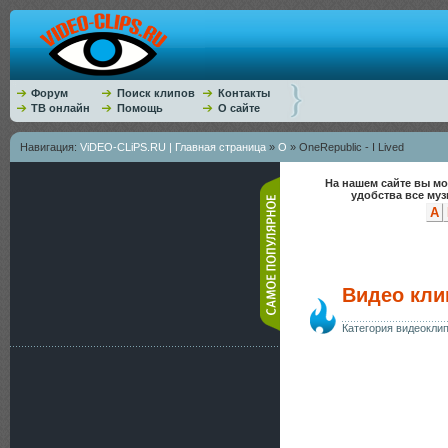
Форум
Поиск клипов
Контакты
ТВ онлайн
Помощь
О сайте
Навигация:
ViDEO-CLiPS.RU | Главная страница
»
O
» OneRepublic - I Lived
На нашем сайте вы мо
удобства все му
A
Видео клип
Категория видеокли