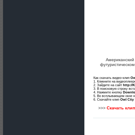
Американский
футуристическом
Как скачать видео-клип
Ow
1. Кликните на видеоплее
2. Зайдите на сайт
http://
3. В поисковую строку вст
4. Нажмите кнопку
Downl
5. Во всплывающем окне 
6. Скачайте клип
Owl City 
>>>
Скачать клип