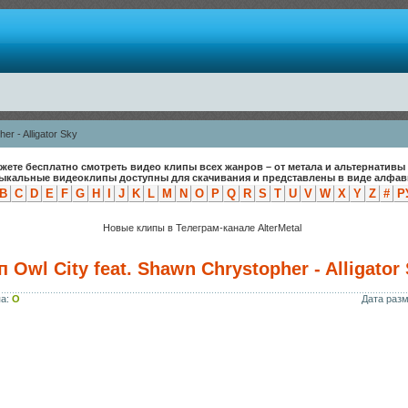
er - Alligator Sky
жете бесплатно смотреть видео клипы всех жанров – от метала и альтернативы 
зыкальные видеоклипы доступны для скачивания и представлены в виде алфави
B
C
D
E
F
G
H
I
J
K
L
M
N
O
P
Q
R
S
T
U
V
W
X
Y
Z
#
Р
Новые клипы в Телеграм-канале AlterMetal
 Owl City feat. Shawn Chrystopher - Alligator
па:
O
Дата раз