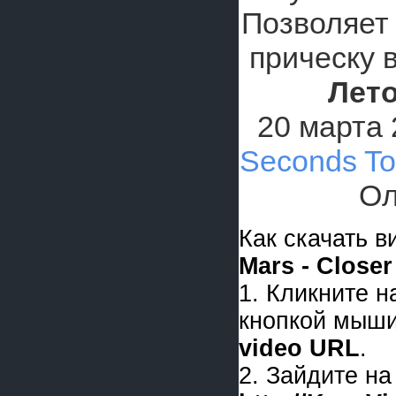
Позволяет
прическу 
Лет
20 марта 
Seconds To
Ол
Как скачать 
Mars - Close
1. Кликните 
кнопкой мыши
video URL
.
2. Зайдите на