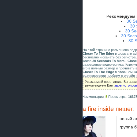
Рекомендуем 
30 Se
30 
30 Se
30 Seco
30 S
На этой странице размещена под
Closer To The Edge
в формате avi 
бесплатно и скачать без регистра
клипа
30 Seconds To Mars - Close
разрешение видео-ролика. Кликну
его в полный размер и прочитать 
Closer To The Edge
в отличном ка
возникновении проблем с онлайн 
Уважаемый посетитель, Вы зашли
рекомендуем Вам
зарегистриро
Комментарии:
5
Просмотры:
1632
a fire inside
пишет:
новый а
группа 