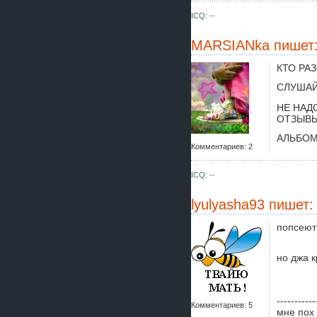
ICQ: --
MARSIANka
пишет
КТО РА
СЛУШАЙ
НЕ НАД
ОТЗЫВЫ
АЛЬБОМ
Комментариев: 2
ICQ: --
lyulyasha93
пишет:
попсеют
но джа 
-----------
Комментариев: 5
мне пох