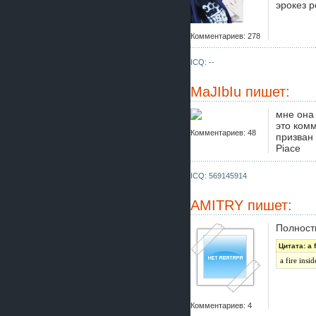
эрокез 
Комментариев: 278
ICQ: --
MaJIbIu
пишет:
мне она 
это комм
Комментариев: 48
призван 
Piace
ICQ: 569145914
AMITRY
пишет:
Полност
Цитата: a f
a fire insid
Комментариев: 4