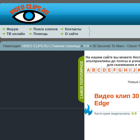
Форум
Поиск клипов
Контакты
ТВ онлайн
Помощь
О сайте
Навигация:
ViDEO-CLiPS.RU | Главная страница
»
0-9
» 30 Seconds To Mars - Closer 
На нашем сайте вы можете бес
альтернативы до попсы и рэп
для скачивания и 
A
B
C
D
E
F
G
H
I
J
Новые к
Видео клип 30 
Edge
Категория видеоклипа:
0-9