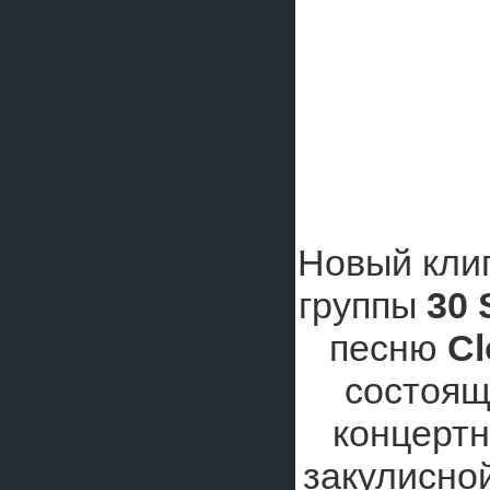
Новый клип
группы
30 
песню
Cl
состоящ
концертн
закулисно