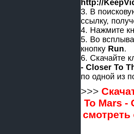
http://KeepV
3. В поискову
ссылку, получ
4. Нажмите к
5. Во всплыв
кнопку
Run
.
6. Скачайте 
- Closer To 
по одной из 
>>>
Скача
To Mars -
смотреть