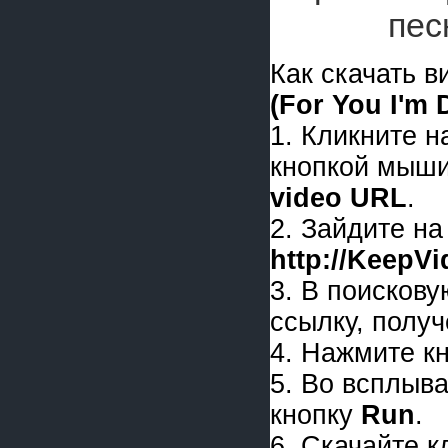
пе
Как скачать 
(For You I'm 
1. Кликните 
кнопкой мыши
video URL
.
2. Зайдите на
http://KeepV
3. В поискову
ссылку, получ
4. Нажмите к
5. Во всплыв
кнопку
Run
.
6. Скачайте 