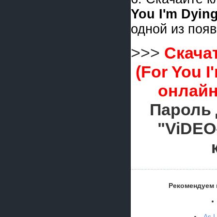
You I'm Dying
одной из поя
>>>
Скачат
(For You 
онлайн
Пароль 
"ViDEO
Рекомендуем 
As I