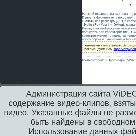
На этой странице размещена под
Dying)
в формате avi / mkv / mp4 /
скачать без регистрации. На карт
- Hello (For You I'm Dying)
, назва
Кликнув на изображении левой кн
прочитать все характеристики.
Ск
качестве можно по представленно
просмотром и скачиванием без см
Уважаемый посетитель, Вы зашли
рекомендуем Вам
зарегистриро
Комментарии:
0
Просмотры:
5202
Администрация сайта ViDEO
содержание видео-клипов, взяты
видео. Указанные файлы не разм
быть найдены в свободном 
Использование данных фай