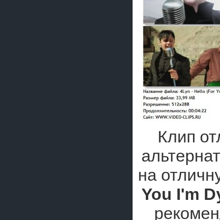
Клип от
альтерна
на отлич
You I'm D
рекомен