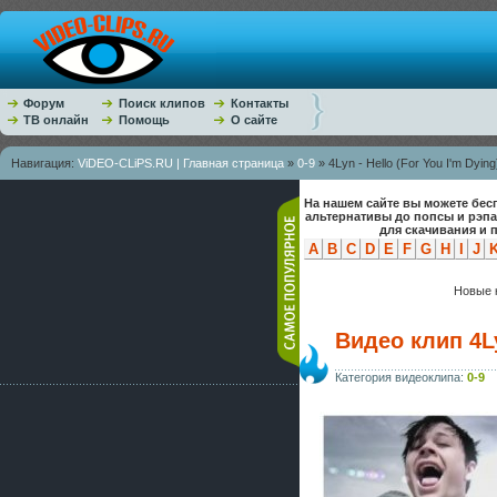
Форум
Поиск клипов
Контакты
ТВ онлайн
Помощь
О сайте
Навигация:
ViDEO-CLiPS.RU | Главная страница
»
0-9
» 4Lyn - Hello (For You I'm Dying
На нашем сайте вы можете бес
альтернативы до попсы и рэп
для скачивания и 
A
B
C
D
E
F
G
H
I
J
Новые к
Видео клип 4Ly
Категория видеоклипа:
0-9