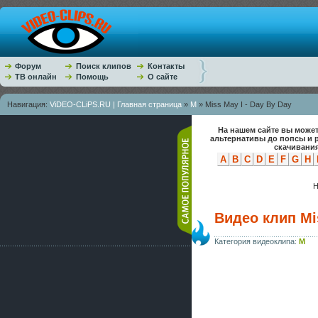
Форум
Поиск клипов
Контакты
ТВ онлайн
Помощь
О сайте
Навигация:
ViDEO-CLiPS.RU | Главная страница
»
M
» Miss May I - Day By Day
На нашем сайте вы может
альтернативы до попсы и 
скачивания
A
B
C
D
E
F
G
H
Н
Видео клип Mis
Категория видеоклипа:
M