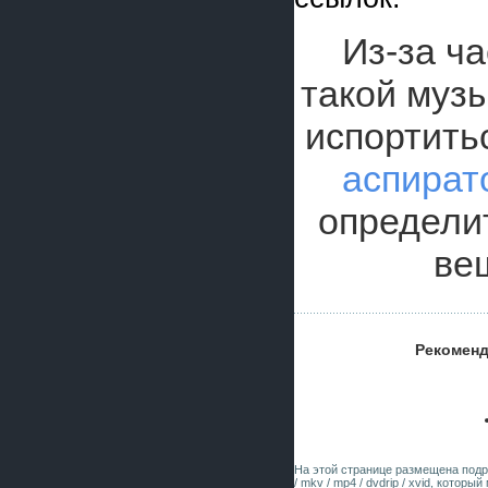
Из-за ч
такой музы
испортить
аспират
определи
ве
Рекоменд
На этой странице размещена под
/ mkv / mp4 / dvdrip / xvid, котор