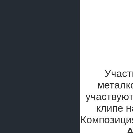
Участ
металк
участвуют
клипе 
Композиция
A