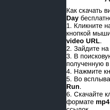
Как скачать 
Day
бесплатн
1. Кликните 
кнопкой мыши
video URL
.
2. Зайдите на
3. В поискову
полученную в 
4. Нажмите к
5. Во всплыв
Run
.
6. Скачайте 
формате
mp4
ссылок.