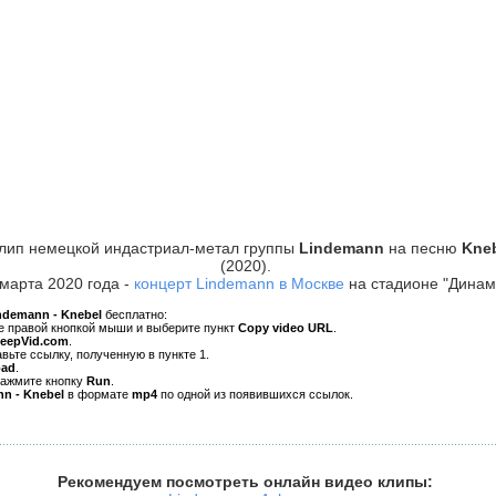
лип немецкой индастриал-метал группы
Lindemann
на песню
Kne
(2020).
марта 2020 года -
концерт Lindemann в Москве
на стадионе "Динам
ndemann - Knebel
бесплатно:
ре правой кнопкой мыши и выберите пункт
Copy video URL
.
KeepVid.com
.
авьте ссылку, полученную в пункте 1.
oad
.
нажмите кнопку
Run
.
n - Knebel
в формате
mp4
по одной из появившихся ссылок.
Рекомендуем посмотреть онлайн видео клипы: