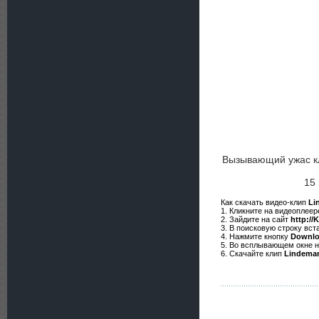
Вызывающий ужас к
15 
Как скачать видео-клип
Li
1. Кликните на видеоплее
2. Зайдите на сайт
http://
3. В поисковую строку вст
4. Нажмите кнопку
Downl
5. Во всплывающем окне 
6. Скачайте клип
Lindeman