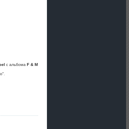
bel
с альбома
F & M
о".