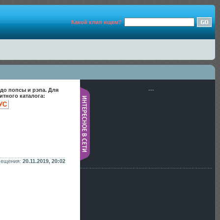
Какой клип ищем?
до попсы и рэпа. Для
---
тного каталога:
УС
мещения:
20.11.2019, 20:02