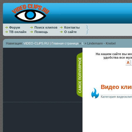
Форум
Поиск клипов
Контакты
ТВ онлайн
Помощь
О сайте
Навигация:
ViDEO-CLiPS.RU | Главная страница
»
L
» Lindemann - Knebel
На нашем сайте вы мо
удобства все му
A
Видео кли
Категория видеокли