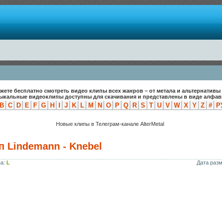
жете бесплатно смотреть видео клипы всех жанров – от метала и альтернативы 
зыкальные видеоклипы доступны для скачивания и представлены в виде алфави
B
C
D
E
F
G
H
I
J
K
L
M
N
O
P
Q
R
S
T
U
V
W
X
Y
Z
#
Р
Новые клипы в Телеграм-канале AlterMetal
п Lindemann - Knebel
па:
L
Дата раз