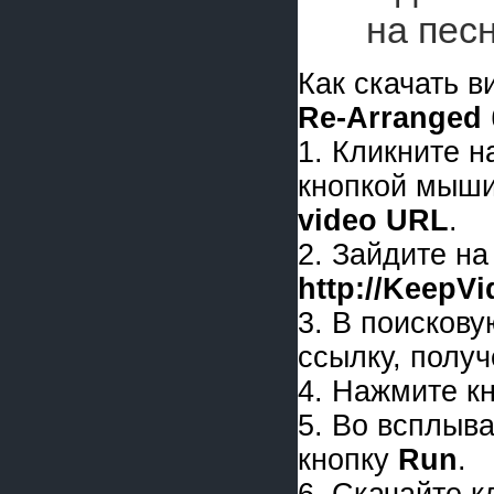
на пе
Как скачать 
Re-Arranged
1. Кликните 
кнопкой мыши
video URL
.
2. Зайдите на
http://KeepV
3. В поискову
ссылку, получ
4. Нажмите к
5. Во всплыв
кнопку
Run
.