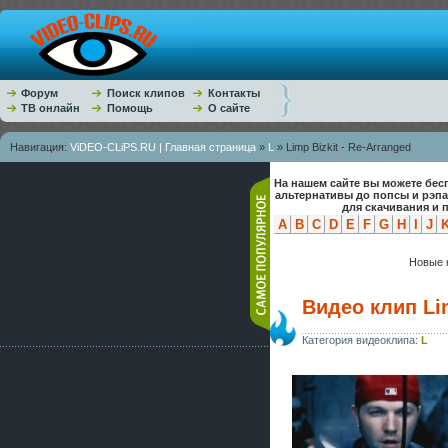
Форум
Поиск клипов
Контакты
ТВ онлайн
Помощь
О сайте
Навигация:
ViDEO-CLiPS.RU | Главная страница
»
L
» Limp Bizkit - Re-Arranged
На нашем сайте вы можете бес
альтернативы до попсы и рэп
для скачивания и 
A
B
C
D
E
F
G
H
I
J
Новые к
Видео клип Lim
Категория видеоклипа:
L