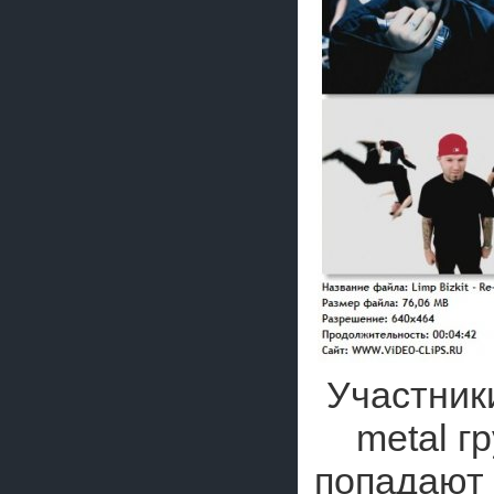
Участник
metal г
попадают 