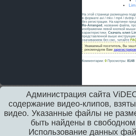
Lim
На этой странице размещена под
в формате avi / mkv / mp4 / dvdri
без регистрации. На картинке пр
Re-Arranged
, название файла, пр
изображении левой кнопкой мыши 
характеристики.
Скачать клип Lim
представленной выше инструкции.
скачиванием без смс, читайте
FA
Уважаемый посетитель, Вы зашли
рекомендуем Вам
зарегистриро
Комментарии:
0
Просмотры:
8148
Администрация сайта ViDEO
содержание видео-клипов, взяты
видео. Указанные файлы не разм
быть найдены в свободном 
Использование данных фай