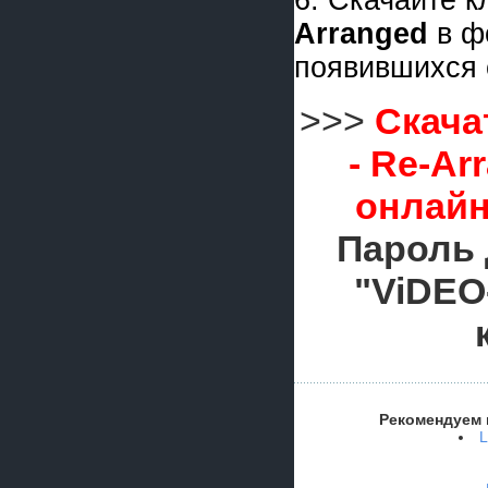
6. Скачайте 
Arranged
в ф
появившихся 
>>>
Скача
- Re-Ar
онлайн
Пароль 
"ViDEO
Рекомендуем 
L