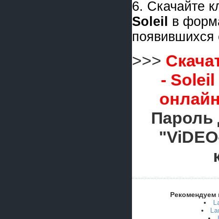
6. Скачайте 
Soleil
в форм
появившихся 
>>>
Скачат
- Solei
онлайн
Пароль 
"ViDEO
Рекомендуем 
L
La