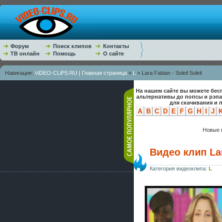
Форум
Поиск клипов
Контакты
ТВ онлайн
Помощь
О сайте
Навигация:
ViDEO-CLiPS.RU | Главная страница
»
L
» Lara Fabian - Soleil Soleil
На нашем сайте вы можете бес
альтернативы до попсы и рэп
для скачивания и 
A
B
C
D
E
F
G
H
I
J
Новые к
Видео клип Lara
Категория видеоклипа:
L