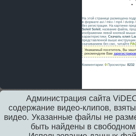
На этой странице размещена под
в формате avi / mkv / mp4 / dvdri
без регистрации. На картинке пр
Soleil Soleil
, название файла, про
изображении левой кнопкой мыши 
характеристики.
Скачать клип Lara
представленной выше инструкции.
скачиванием без смс, читайте
FA
Уважаемый посетитель, Вы зашли
рекомендуем Вам
зарегистриро
Комментарии:
0
Просмотры:
8232
Администрация сайта ViDEO
содержание видео-клипов, взяты
видео. Указанные файлы не разм
быть найдены в свободном 