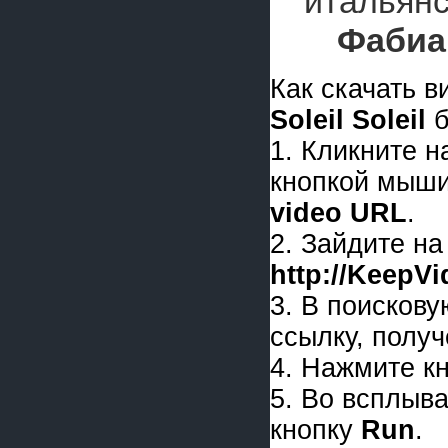
итальян
Фабиа
Как скачать 
Soleil Soleil
б
1. Кликните 
кнопкой мыши
video URL
.
2. Зайдите на
http://KeepV
3. В поискову
ссылку, получ
4. Нажмите к
5. Во всплыв
кнопку
Run
.