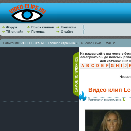
Форум
Поиск клипов
Контакты
ТВ онлайн
Помощь
О сайте
Навигация:
ViDEO-CLiPS.RU | Главная страница
»
L
» Leona Lewis - I Will Be
На нашем сайте вы можете бес
альтернативы до попсы и рэп
для скачивания и 
A
B
C
D
E
F
G
H
I
J
Новые к
Видео клип Leo
Категория видеоклипа:
L