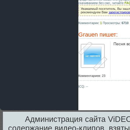
скачиванием без смс, читайте
FA
Уважаемый посетитель, Вы зашли
рекомендуем Вам
зарегистриро
Комментарии:
1
Просмотры:
6710
Grauen
пишет:
Песня во
Комментариев: 23
ICQ: --
Администрация сайта ViDEO
содержание видео-клипов, взяты