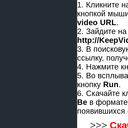
1. Кликните 
кнопкой мыши
video URL
.
2. Зайдите на
http://KeepV
3. В поискову
ссылку, получ
4. Нажмите к
5. Во всплыв
кнопку
Run
.
6. Скачайте 
Be
в формат
появившихся 
>>>
Ска