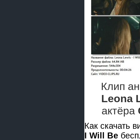
Клип ан
Leona 
актёра
Как скачать 
I Will Be
бесп