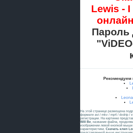
Lewis - 
онлайн
Пароль 
"ViDEO
Рекомендуем 
L
Leona 
L
На этой странице размещена под
формате avi / mkv / mp4 / dvdrip 
регистрации. На картинке предст
Will Be
, название файла, продолж
изображении левой кнопкой мыши 
характеристики.
Скачать клип Leo
представленной выше инструкции.