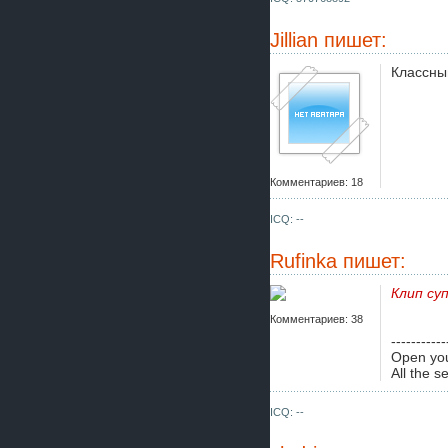
Jillian
пишет:
Классны
Комментариев: 18
ICQ: --
Rufinka
пишет:
Клип суп
Комментариев: 38
-----------
Open you
All the s
ICQ: --