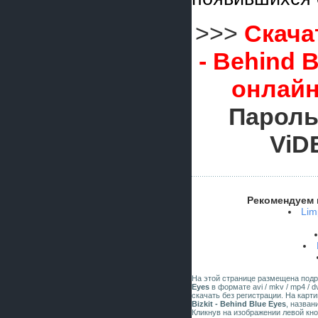
>>>
Скача
- Behind 
онлайн
Пароль
ViD
Рекомендуем 
Lim
На этой странице размещена под
Eyes
в формате avi / mkv / mp4 / d
скачать без регистрации. На карт
Bizkit - Behind Blue Eyes
, назван
Кликнув на изображении левой кн