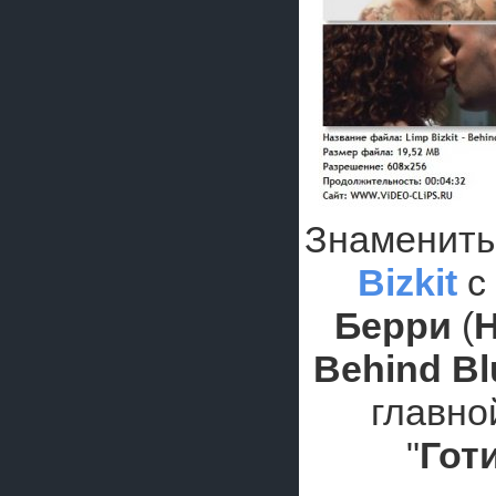
Знамениты
Bizkit
с
Берри
(
H
Behind Bl
главно
"
Гот