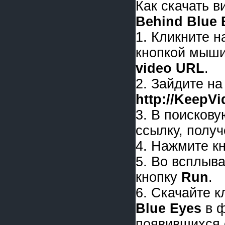
Как скачать 
Behind Blue 
1. Кликните 
кнопкой мыши
video URL
.
2. Зайдите на
http://KeepV
3. В поискову
ссылку, получ
4. Нажмите к
5. Во всплыв
кнопку
Run
.
6. Скачайте 
Blue Eyes
в 
появившихся 