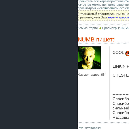
прочитать все характеристики.
Ск
качестве можно по представленно
просмотром и скачиванием без см
Уважаемый посетитель, Вы зашли
рекомендуем Вам
зарегистриро
Комментарии:
4
Просмотры:
3512
NUMB
пишет:
COOL
LINKIN 
Комментариев: 66
CHESTE
-----------
Спасибо 
Спасибo 
сильнее
Спасибо 
массовки
ICQ: 570768892