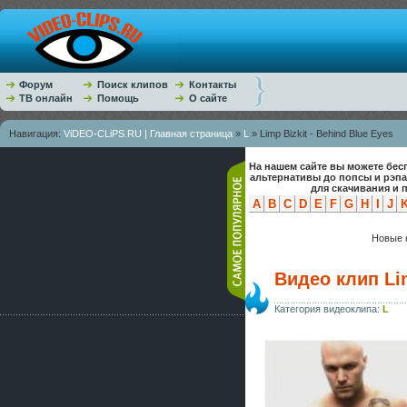
Форум
Поиск клипов
Контакты
ТВ онлайн
Помощь
О сайте
Навигация:
ViDEO-CLiPS.RU | Главная страница
»
L
» Limp Bizkit - Behind Blue Eyes
На нашем сайте вы можете бес
альтернативы до попсы и рэп
для скачивания и 
A
B
C
D
E
F
G
H
I
J
Новые к
Видео клип Lim
Категория видеоклипа:
L