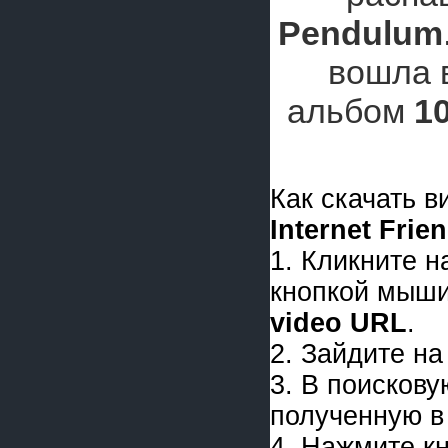
Pendulum
вошла 
альбом
1
Как скачать 
Internet Frie
1. Кликните 
кнопкой мыши
video URL
.
2. Зайдите на
3. В поискову
полученную в 
4. Нажмите к