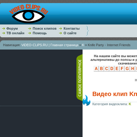
Форум
Поиск клипов
Контакты
ТВ онлайн
Помощь
О сайте
Навигация:
ViDEO-CLiPS.RU | Главная страница
»
K
» Knife Party - Internet Friends
На нашем сайте вы может
альтернативы до попсы и 
скачивания
A
B
C
D
E
F
G
H
Н
Видео клип Knif
Категория видеоклипа:
K