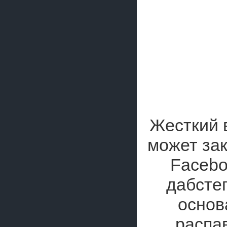
Жесткий в
может зак
Facebo
дабсте
основ
распа