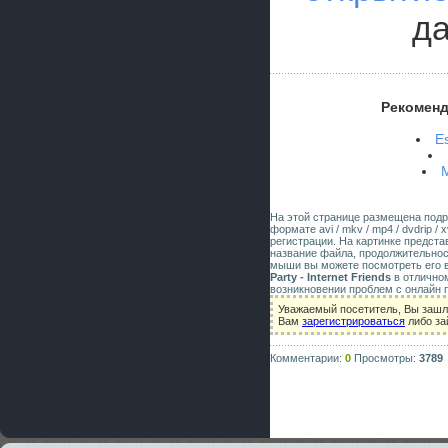
да
Рекоменд
E
M
На этой странице размещена под
формате avi / mkv / mp4 / dvdrip 
регистрации. На картинке предст
название файла, продолжительнос
мыши вы можете посмотреть его в
Party - Internet Friends
в отлично
возникновении проблем с онлайн 
Уважаемый посетитель, Вы зашл
Вам
зарегистрироваться
либо за
Комментарии:
0
Просмотры:
3789