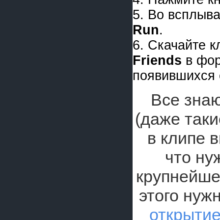
5. Во всплыв
Run
.
6. Скачайте 
Friends
в фо
появившихся 
Все знаю
(даже таки
в клипе в
что ну
крупнейше
этого нуж
открытие