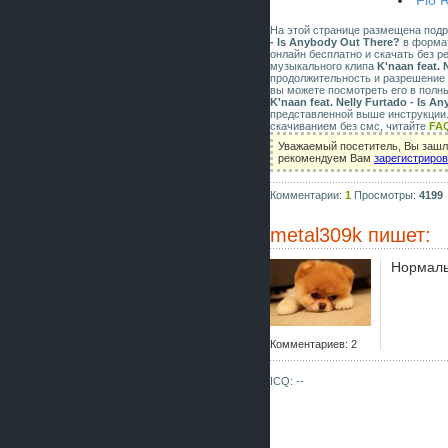
Flo 
На этой странице размещена под
- Is Anybody Out There?
в формате
онлайн бесплатно и скачать без р
музыкального клипа
K'naan feat. 
продолжительность и разрешение 
вы можете посмотреть его в полн
K'naan feat. Nelly Furtado - Is 
представленной выше инструкции.
скачиванием без смс, читайте
FA
Уважаемый посетитель, Вы зашли
рекомендуем Вам
зарегистриро
Комментарии:
1
Просмотры:
4199
metal309k
пишет:
Нормаль
Комментариев: 2
ICQ: --