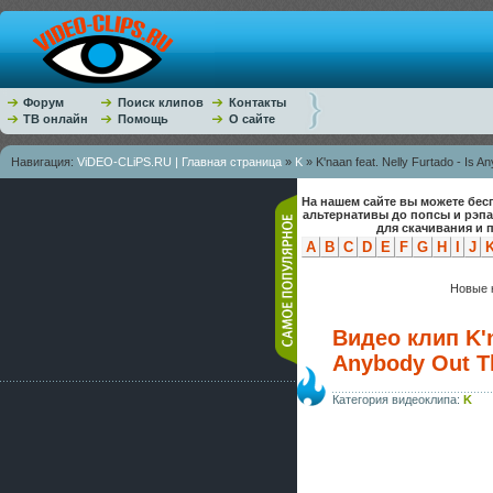
Форум
Поиск клипов
Контакты
ТВ онлайн
Помощь
О сайте
Навигация:
ViDEO-CLiPS.RU | Главная страница
»
K
» K'naan feat. Nelly Furtado - Is 
На нашем сайте вы можете бес
альтернативы до попсы и рэп
для скачивания и 
A
B
C
D
E
F
G
H
I
J
Новые к
Видео клип K'na
Anybody Out T
Категория видеоклипа:
K