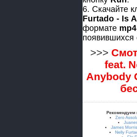
6. Скачайте 
Furtado - Is
формате
mp4
появившихся 
>>>
Смот
feat. N
Anybody 
бе
Рекомендуем 
Zero Assolu
Juanes
James Morriso
Nelly Furt