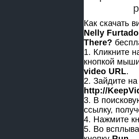
р
Как скачать 
Nelly Furtado
There?
беспл
1. Кликните 
кнопкой мыши
video URL
.
2. Зайдите на
http://KeepV
3. В поискову
ссылку, получ
4. Нажмите к
5. Во всплыв
кнопку
Run
.