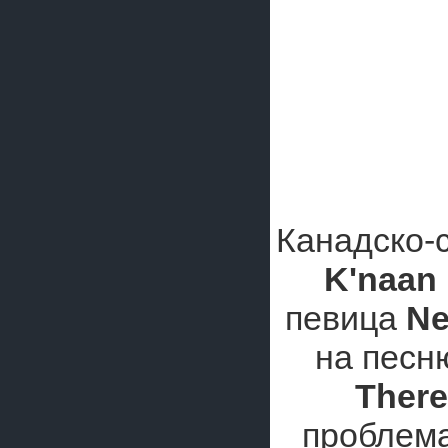
Канадско-
K'naan
певица
Ne
на пес
Ther
проблема