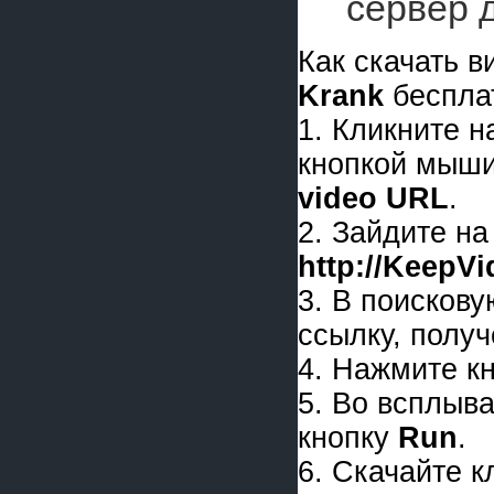
сервер 
Как скачать 
Krank
беспла
1. Кликните 
кнопкой мыши
video URL
.
2. Зайдите на
http://KeepV
3. В поискову
ссылку, получ
4. Нажмите к
5. Во всплыв
кнопку
Run
.
6. Скачайте 