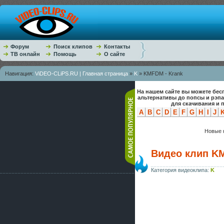
Форум
Поиск клипов
Контакты
ТВ онлайн
Помощь
О сайте
Навигация:
ViDEO-CLiPS.RU | Главная страница
»
K
» KMFDM - Krank
На нашем сайте вы можете бес
альтернативы до попсы и рэп
для скачивания и 
A
B
C
D
E
F
G
H
I
J
Новые к
Видео клип K
Категория видеоклипа:
K