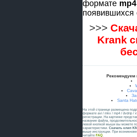
формате
mp4
появившихся 
>>>
Скач
Krank 
бе
Рекомендуем 
Caval
За
Santa Hat
На этой странице размещена под
формате avi / mkv / mp4 / dvdrip 
регистрации. На картинке предст
название файла, продолжительнос
левой кнопкой мыши вы можете по
характеристики.
Скачать клип KM
выше инструкции. При возникнове
читайте
FAQ
.