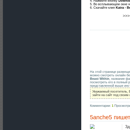
4. Нажмите кнопку
Downl
5. Во всплывающем окне 
6. Скачайте клип
Katra - B
>>
На этой странице размещ
можно смотреть онлайн бе
Beast Within
, название ф
посмотреть его в полный 
представленной выше инст
Уважаемый посетитель, 
зайти на сайт под своим
Комментарии:
1
Просмотр
5anche5
пишет
Зд