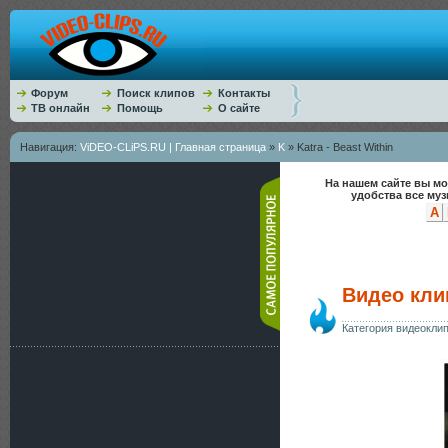
Форум
Поиск клипов
Контакты
ТВ онлайн
Помощь
О сайте
Навигация:
ViDEO-CLiPS.RU | Главная страница
»
K
» Katra - Beast Within
На нашем сайте вы мо
удобства все му
A
Видео клип
Категория видеокли