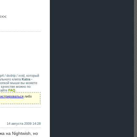
<<<
4 / dvdrip / xvid, который
ального клипа
Katra -
кнопкой мыши вы можете
 качестве можно по
тайте
FAQ
.
гистрироваться
либо
14 августа 2009 14:28
жа на Nightwish, но