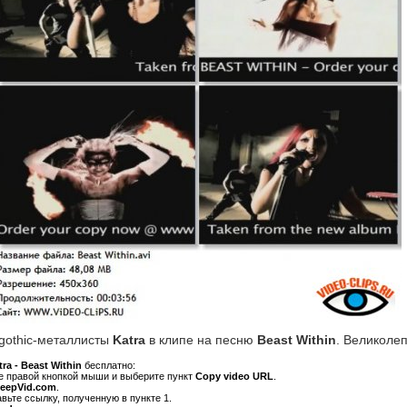
gothic-металлисты
Katra
в клипе на песню
Beast Within
. Великоле
tra - Beast Within
бесплатно:
ре правой кнопкой мыши и выберите пункт
Copy video URL
.
KeepVid.com
.
авьте ссылку, полученную в пункте 1.