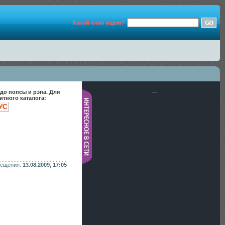
Какой клип ищем?
до попсы и рэпа. Для
---
тного каталога:
УС
мещения:
13.08.2009, 17:05