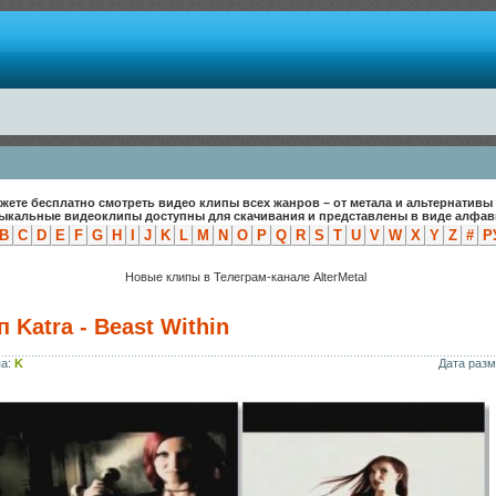
жете бесплатно смотреть видео клипы всех жанров – от метала и альтернативы 
зыкальные видеоклипы доступны для скачивания и представлены в виде алфави
B
C
D
E
F
G
H
I
J
K
L
M
N
O
P
Q
R
S
T
U
V
W
X
Y
Z
#
Р
Новые клипы в Телеграм-канале AlterMetal
 Katra - Beast Within
па:
K
Дата раз