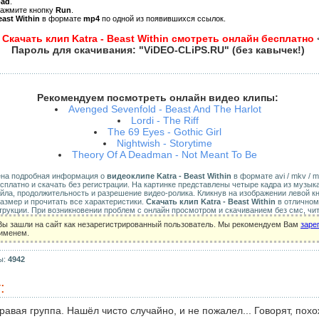
oad
.
нажмите кнопку
Run
.
east Within
в формате
mp4
по одной из появившихся ссылок.
>
Скачать клип Katra - Beast Within смотреть онлайн бесплатно
Пароль для скачивания: "ViDEO-CLiPS.RU" (без кавычек!)
Рекомендуем посмотреть онлайн видео клипы:
Avenged Sevenfold - Beast And The Harlot
Lordi - The Riff
The 69 Eyes - Gothic Girl
Nightwish - Storytime
Theory Of A Deadman - Not Meant To Be
ена подробная информация о
видеоклипе Katra - Beast Within
в формате avi / mkv / mp
сплатно и скачать без регистрации. На картинке представлены четыре кадра из музык
айла, продолжительность и разрешение видео-ролика. Кликнув на изображении левой 
размер и прочитать все характеристики.
Скачать клип Katra - Beast Within
в отличном
рукции. При возникновении проблем с онлайн просмотром и скачиванием без смс, чи
Вы зашли на сайт как незарегистрированный пользователь. Мы рекомендуем Вам
заре
 именем.
ы:
4942
:
равая группа. Нашёл чисто случайно, и не пожалел... Говорят, похо