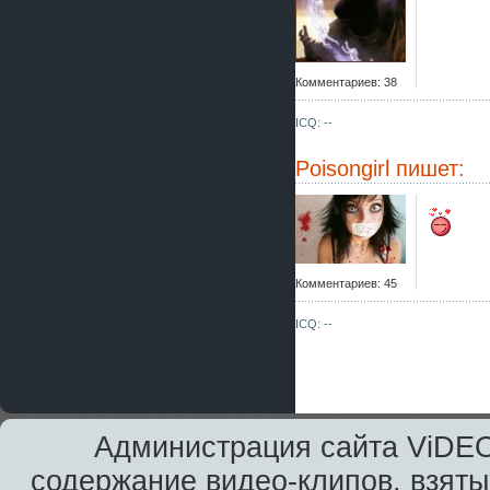
Комментариев: 38
ICQ: --
Poisongirl
пишет:
Комментариев: 45
ICQ: --
Администрация сайта ViDEO
содержание видео-клипов, взяты