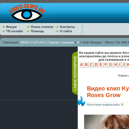
Форум
Поиск клипов
Контакты
ТВ онлайн
Помощь
О сайте
Навигация:
ViDEO-CLiPS.RU | Главная страница
»
K
» Kylie Minogue - Where The Wild
На нашем сайте вы можете бес
альтернативы до попсы и рэп
для скачивания и 
A
B
C
D
E
F
G
H
I
J
Новые к
Видео клип Kyl
Roses Grow
Категория видеоклипа:
K