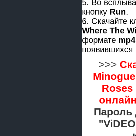
5. Во всплыв
кнопку
Run
.
6. Скачайте 
Where The W
формате
mp4
появившихся 
>>>
Ска
Minogue 
Roses
онлайн
Пароль 
"ViDEO