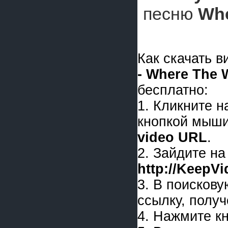
песню
Whe
Как скачать 
- Where The 
бесплатно:
1. Кликните 
кнопкой мыши
video URL
.
2. Зайдите на
http://KeepV
3. В поискову
ссылку, получ
4. Нажмите к