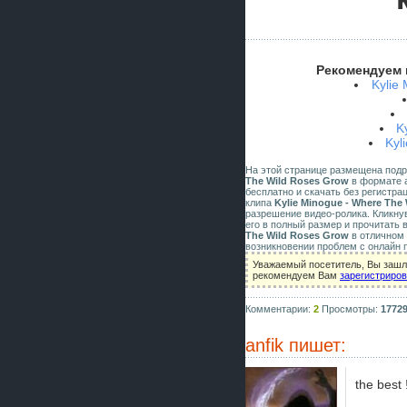
Рекомендуем 
Kylie
K
Kyl
На этой странице размещена под
The Wild Roses Grow
в формате av
бесплатно и скачать без регистра
клипа
Kylie Minogue - Where The
разрешение видео-ролика. Кликну
его в полный размер и прочитать 
The Wild Roses Grow
в отличном 
возникновении проблем с онлайн 
Уважаемый посетитель, Вы зашли
рекомендуем Вам
зарегистриро
Комментарии:
2
Просмотры:
1772
anfik
пишет:
the best !!