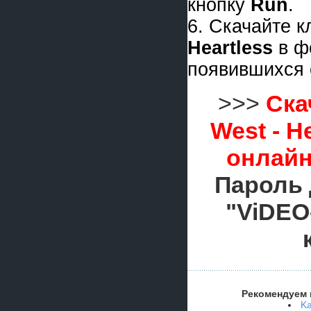
кнопку
Run
.
6. Скачайте 
Heartless
в ф
появившихся 
>>>
Ска
West - H
онлайн
Пароль 
"ViDEO
Рекомендуем 
Ka