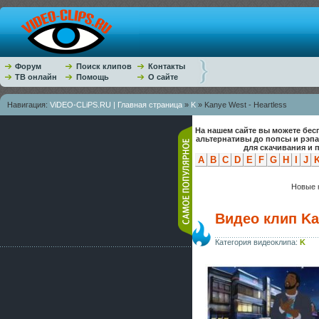
Форум
Поиск клипов
Контакты
ТВ онлайн
Помощь
О сайте
Навигация:
ViDEO-CLiPS.RU | Главная страница
»
K
» Kanye West - Heartless
На нашем сайте вы можете бес
альтернативы до попсы и рэп
для скачивания и 
A
B
C
D
E
F
G
H
I
J
Новые к
Видео клип Kan
Категория видеоклипа:
K