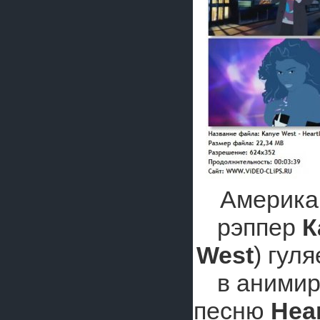
Америка
рэппер
К
West
) гул
в анимир
песню
Hear