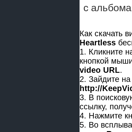
с альбом
Как скачать 
Heartless
бес
1. Кликните 
кнопкой мыши
video URL
.
2. Зайдите на
http://KeepV
3. В поискову
ссылку, получ
4. Нажмите к
5. Во всплыв