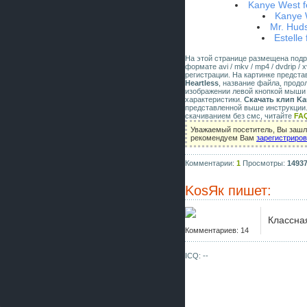
Kanye West f
Kanye 
Mr. Hud
Estelle
На этой странице размещена под
формате avi / mkv / mp4 / dvdrip 
регистрации. На картинке предст
Heartless
, название файла, продо
изображении левой кнопкой мыши 
характеристики.
Скачать клип Kan
представленной выше инструкции.
скачиванием без смс, читайте
FA
Уважаемый посетитель, Вы зашли
рекомендуем Вам
зарегистриро
Комментарии:
1
Просмотры:
1493
KosЯк
пишет:
Классна
Комментариев: 14
ICQ: --