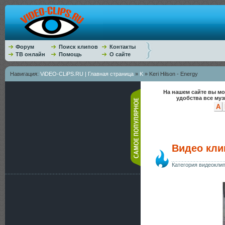
Форум
Поиск клипов
Контакты
ТВ онлайн
Помощь
О сайте
Навигация:
ViDEO-CLiPS.RU | Главная страница
»
K
» Keri Hilson - Energy
На нашем сайте вы мо
удобства все му
A
Видео клип
Категория видеокли