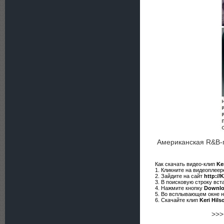
Американская R&B
Как скачать видео-клип
Ke
1. Кликните на видеоплее
2. Зайдите на сайт
http://
3. В поисковую строку вст
4. Нажмите кнопку
Downl
5. Во всплывающем окне 
6. Скачайте клип
Keri Hils
>>