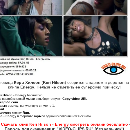
-певица
Кери Хилсон
(
Keri Hilson
) ссорится с парнем и дерется на
клипе
Energy
. Нельзя не отметить ее суперскую прическу!
ri Hilson - Energy
бесплатно:
ре правой кнопкой мыши и выберите пункт
Copy video URL
.
KeepVid.com
.
авьте ссылку, полученную в пункте 1.
oad
.
нажмите кнопку
Run
.
on - Energy
в формате
mp4
по одной из появившихся ссылок.
>
Скачать клип Keri Hilson - Energy смотреть онлайн бесплатно
Пароль для скачивания: "ViDEO-CLiPS.RU" (без кавычек!)