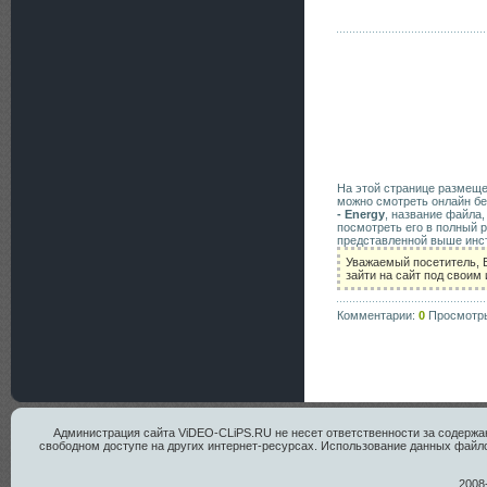
На этой странице размещ
можно смотреть онлайн бе
- Energy
, название файла
посмотреть его в полный 
представленной выше инст
Уважаемый посетитель, 
зайти на сайт под своим
Комментарии:
0
Просмотр
Администрация сайта ViDEO-CLiPS.RU не несет ответственности за содержан
свободном доступе на других интернет-ресурсах. Использование данных файло
2008