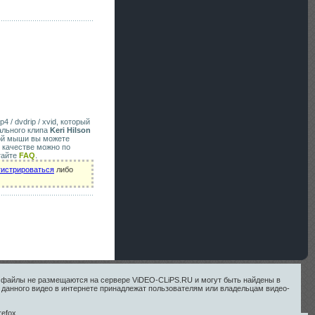
4 / dvdrip / xvid, который
ального клипа
Keri Hilson
кой мыши вы можете
 качестве можно по
тайте
FAQ
.
гистрироваться
либо
ые файлы не размещаются на сервере ViDEO-CLiPS.RU и могут быть найдены в
 данного видео в интернете принадлежат пользователям или владельцам видео-
efox.