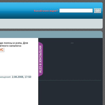
Какой клип ищем?
до попсы и рэпа. Для
---
тного каталога:
УС
змещения:
2.08.2008, 17:50