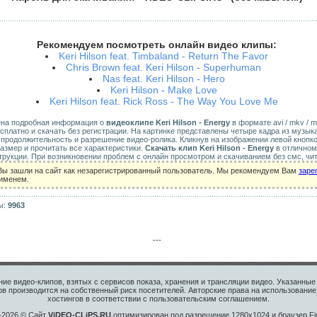
Рекомендуем посмотреть онлайн видео клипы:
Keri Hilson feat. Timbaland - Return The Favor
Chris Brown feat. Keri Hilson - Superhuman
Nas feat. Keri Hilson - Hero
Keri Hilson - Make Love
Keri Hilson feat. Rick Ross - The Way You Love Me
ена подробная информация о
видеоклипе Keri Hilson - Energy
в формате avi / mkv / mp
сплатно и скачать без регистрации. На картинке представлены четыре кадра из музык
, продолжительность и разрешение видео-ролика. Кликнув на изображении левой кноп
размер и прочитать все характеристики.
Скачать клип Keri Hilson - Energy
в отличном
рукции. При возникновении проблем с онлайн просмотром и скачиванием без смс, чи
Вы зашли на сайт как незарегистрированный пользователь. Мы рекомендуем Вам
заре
 именем.
ы:
9963
---
ие видео-клипов, взятых с сервисов показа, хранения и трансляции видео. Указанн
в производится на собственный риск посетителей. Авторские права на использование
хостингов в соответствии с пользовательским соглашением.
-2026 © Сайт
ViDEO-CLiPS.RU
оптимизирован под разрешение 1280х1024 и браузер Fir