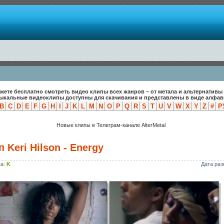
жете бесплатно смотреть видео клипы всех жанров – от метала и альтернативы 
зыкальные видеоклипы доступны для скачивания и представлены в виде алфави
B
C
D
E
F
G
H
I
J
K
L
M
N
O
P
Q
R
S
T
U
V
W
X
Y
Z
#
Р
Новые клипы в Телеграм-канале AlterMetal
 Keri Hilson - Energy
па:
K
Дата ра