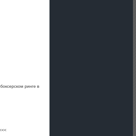
 боксерском ринге в
<<<