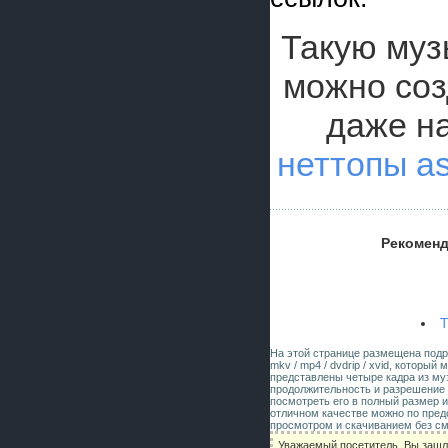
Такую музы
можно соз
даже н
неттопы a
Рекоменд
T
На этой странице размещена под
mkv / mp4 / dvdrip / xvid, которы
представлены четыре кадра из му
продолжительность и разрешение 
посмотреть его в полный размер и
отличном качестве можно по пред
просмотром и скачиванием без см
Уважаемый посетитель, Вы зашл