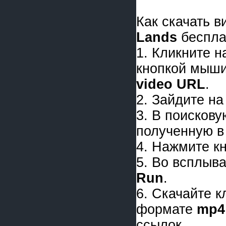
Как скачать 
Lands
беспла
1. Кликните 
кнопкой мыши
video URL
.
2. Зайдите на
3. В поискову
полученную в 
4. Нажмите к
5. Во всплыв
Run
.
6. Скачайте 
формате
mp4
ссылок.