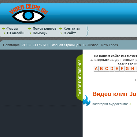
Форум
Поиск клипов
Контакты
ТВ онлайн
Помощь
О сайте
Навигация:
ViDEO-CLiPS.RU | Главная страница
»
J
» Justice - New Lands
На нашем сайте вы может
альтернативы до попсы и 
скачивания
A
B
C
D
E
F
G
H
Н
Видео клип Ju
Категория видеоклипа:
J