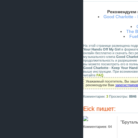
Рекомендуем 
Good Charlotte -
The B
Fuel
На этой странице размещена под
Your Hands Off My Girl
в формате 
онлайн бесплатно и скачать без р
музыкального клипа
Good Charlot
продолжительность и разрешение 
вы можете посмотреть его в полн
Good Charlotte - Keep Your Hands
выше инструкции. При возникнове
читайте
FAQ
.
Уважаемый посетитель, Вы зашли
рекомендуем Вам
зарегистриро
Комментарии:
3
Просмотры:
8846
Eick
пишет:
"Брутал
Комментариев: 64