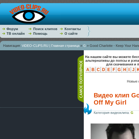
Форум
Поиск клипов
Контакты
ТВ онлайн
Помощь
О сайте
Навигация:
ViDEO-CLiPS.RU | Главная страница
»
G
» Good Charlotte - Keep Your Hand
На нашем сайте вы можете бес
альтернативы до попсы и рэп
для скачивания и 
A
B
C
D
E
F
G
H
I
J
Новые к
Видео клип Go
Off My Girl
Категория видеоклипа:
G