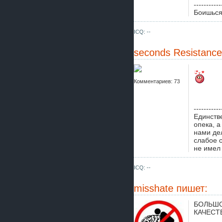
-----------
Боишься 
ICQ: --
seconds Resistance
Комментариев: 73
-----------
Единств
опека, 
нами де
слабое с
не имел 
ICQ: --
misshate
пишет:
БОЛЬШО
КАЧЕСТ