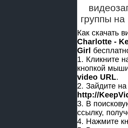
видеоза
группы на
Как скачать 
Charlotte - 
Girl
бесплатн
1. Кликните 
кнопкой мыши
video URL
.
2. Зайдите на
http://KeepV
3. В поискову
ссылку, получ
4. Нажмите к