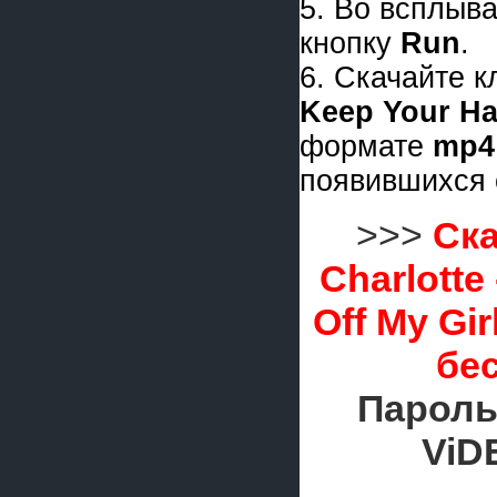
5. Во всплыв
кнопку
Run
.
6. Скачайте 
Keep Your Ha
формате
mp4
появившихся 
>>>
Ска
Charlotte
Off My Gi
бе
Пароль
ViD