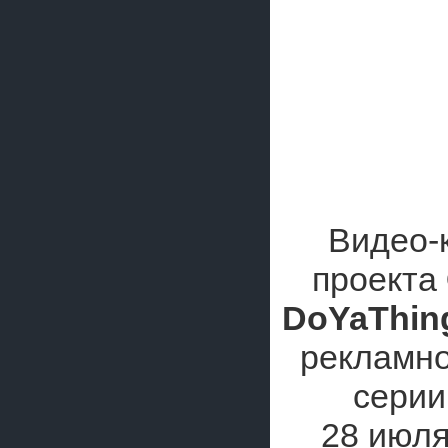
Видео-
проекта
DoYaThin
рекламно
серии
28 июля 