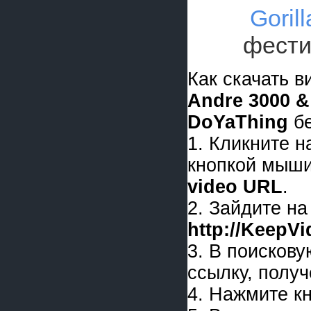
Goril
фести
Как скачать 
Andre 3000 &
DoYaThing
бе
1. Кликните 
кнопкой мыши
video URL
.
2. Зайдите на
http://KeepV
3. В поискову
ссылку, получ
4. Нажмите к