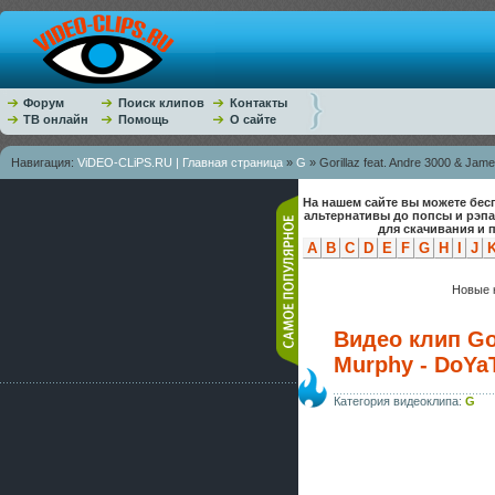
Форум
Поиск клипов
Контакты
ТВ онлайн
Помощь
О сайте
Навигация:
ViDEO-CLiPS.RU | Главная страница
»
G
» Gorillaz feat. Andre 3000 & Ja
На нашем сайте вы можете бес
альтернативы до попсы и рэп
для скачивания и 
A
B
C
D
E
F
G
H
I
J
Новые к
Видео клип Gor
Murphy - DoYa
Категория видеоклипа:
G