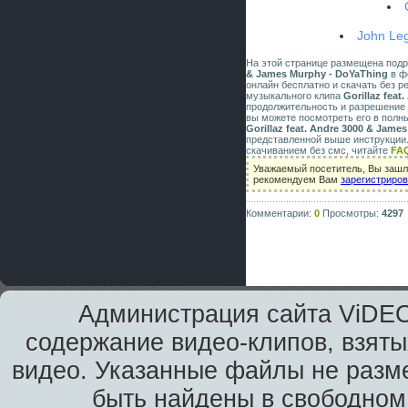
John Leg
На этой странице размещена под
& James Murphy - DoYaThing
в фо
онлайн бесплатно и скачать без р
музыкального клипа
Gorillaz fea
продолжительность и разрешение 
вы можете посмотреть его в полн
Gorillaz feat. Andre 3000 & Jame
представленной выше инструкции.
скачиванием без смс, читайте
FA
Уважаемый посетитель, Вы зашли
рекомендуем Вам
зарегистриро
Комментарии:
0
Просмотры:
4297
Администрация сайта ViDEO
содержание видео-клипов, взяты
видео. Указанные файлы не разм
быть найдены в свободном 