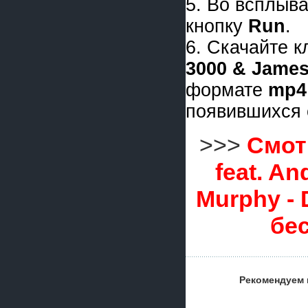
5. Во всплыв
кнопку
Run
.
6. Скачайте 
3000 & James
формате
mp4
появившихся 
>>>
Смотр
feat. A
Murphy -
бе
Рекомендуем 