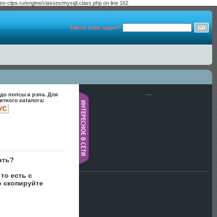
-clips.ru/engine/classes/mysqli.class.php on line 162
Какой клип ищем?
до попсы и рэпа. Для
---
тного каталога:
УС
ать?
то есть с
о скопируйте