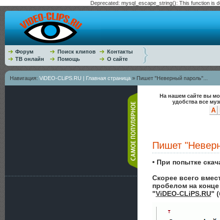
Deprecated: mysql_escape_string(): This function is 
Форум
Поиск клипов
Контакты
ТВ онлайн
Помощь
О сайте
Навигация:
ViDEO-CLiPS.RU | Главная страница
» Пишет "Неверный пароль"...
На нашем сайте вы мо
удобства все му
A
Пишет "Неверн
• При попытке ска
Скорее всего вмест
пробелом на конце 
"
ViDEO-CLiPS.RU
" 