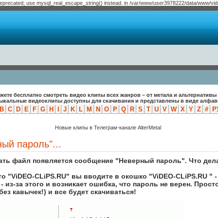
deprecated; use mysql_real_escape_string() instead. in /var/www/user3978222/data/www/video
жете бесплатно смотреть видео клипы всех жанров – от метала и альтернативы 
зыкальные видеоклипы доступны для скачивания и представлены в виде алфави
B
C
D
E
F
G
H
I
J
K
L
M
N
O
P
Q
R
S
T
U
V
W
X
Y
Z
#
Р
Новые клипы в Телеграм-канале AlterMetal
ый пароль"...
чать файл появляется сообщение "Неверный пароль". Что дел
о "ViDEO-CLiPS.RU" вы вводите в окошко "ViDEO-CLiPS.RU " - 
- из-за этого и возникает ошибка, что пароль не верен. Прост
(без кавычек!) и все будет скачиваться!