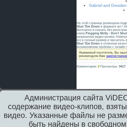
Gabriel and Dresden 
На этой странице размещена под
Shut 'Em Down
в формате avi / mk
бесплатно и скачать без регистра
клипа
Flogging Molly - Don't Sh
разрешение видео-ролика. Кликну
его в полный размер и прочитать 
Shut 'Em Down
в отличном качес
возникновении проблем с онлайн 
Уважаемый посетитель, Вы зашли
рекомендуем Вам
зарегистриро
Комментарии:
0
Просмотры:
3417
Администрация сайта ViDEO
содержание видео-клипов, взяты
видео. Указанные файлы не разм
быть найдены в свободном 