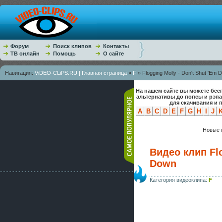
Форум
Поиск клипов
Контакты
ТВ онлайн
Помощь
О сайте
Навигация:
ViDEO-CLiPS.RU | Главная страница
»
F
» Flogging Molly - Don't Shut 'Em 
На нашем сайте вы можете бес
альтернативы до попсы и рэп
для скачивания и 
A
B
C
D
E
F
G
H
I
J
Новые к
Видео клип Flo
Down
Категория видеоклипа:
F