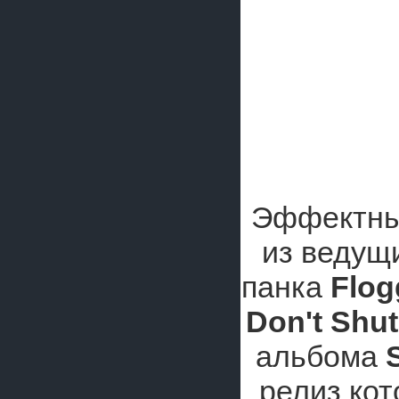
Эффектны
из ведущи
панка
Flog
Don't Shu
альбома
релиз кот