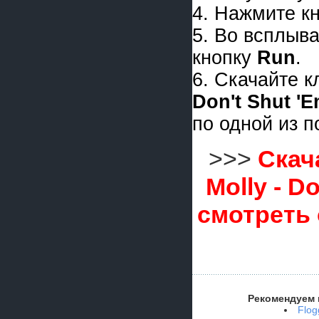
4. Нажмите к
5. Во всплыв
кнопку
Run
.
6. Скачайте 
Don't Shut '
по одной из 
>>>
Скач
Molly - D
смотреть
Рекомендуем 
Flog