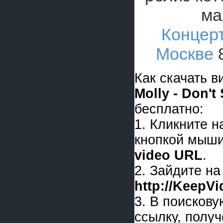
ма
Концерт
Москве
8
Как скачать 
Molly - Don'
бесплатно:
1. Кликните 
кнопкой мыши
video URL
.
2. Зайдите на
http://KeepV
3. В поискову
ссылку, получ