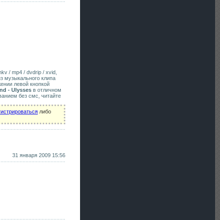
v / mp4 / dvdrip / xvid,
из музыкального клипа
жении левой кнопкой
nd - Ulysses
в отличном
ванием без смс, читайте
гистрироваться
либо
31 января 2009 15:56