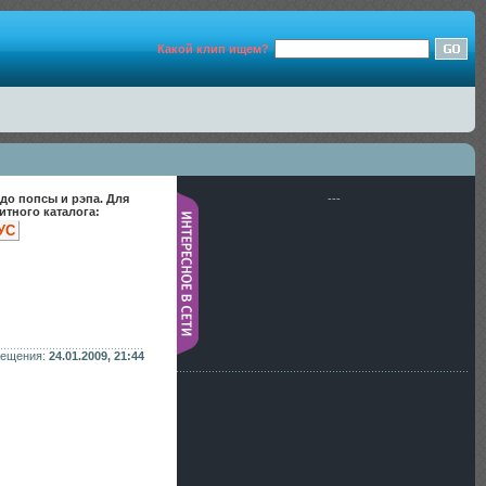
Какой клип ищем?
до попсы и рэпа. Для
---
тного каталога:
УС
мещения:
24.01.2009, 21:44