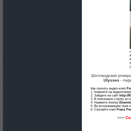
Шотландские рокер
Ulysses
- пер
Как скачать видео-клип
Fr
1. Кликните на видеоплее
2. Зайдите на сайт
http://
3. В поисковую строку вст
4. Нажмите кнопку
Downl
5. Во всплывающем окне 
6. Скачайте клип
Franz Fe
>>>
Ск