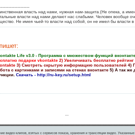
--------------------
инственная власть над нами, нужная нам-защита.(Не опека, а име
тальные власти над нами делают нас слабыми. Человек вообще оч
щество. Не имея чьей-то власти над собой, он не имел бы власти в 
пишет:
ontakte Life v3.0 - Программа с множеством функций вконтакте
сплатно подарки vkontakte
2) Увеличивать бесплатно рейтинг
ontakte
3) Смотреть скрытую информацию пользователей
4) 
бота с картинками и записями на стенах вконтакте
5) А так же
нкции.
Скачать - http://ru-key.ru/setup.html
---
ие видео-клипов, взятых с сервисов показа, хранения и трансляции видео. Указанн