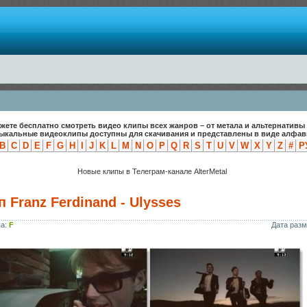
жете бесплатно смотреть видео клипы всех жанров – от метала и альтернативы 
зыкальные видеоклипы доступны для скачивания и представлены в виде алфави
B
C
D
E
F
G
H
I
J
K
L
M
N
O
P
Q
R
S
T
U
V
W
X
Y
Z
#
Р
Новые клипы в Телеграм-канале AlterMetal
 Franz Ferdinand - Ulysses
па:
F
Дата раз