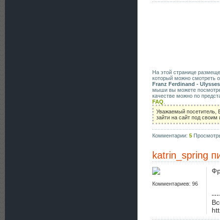
На этой странице размещ
который можно смотреть о
Franz Ferdinand - Ulysses
мыши вы можете посмотрет
качестве можно по предст
FAQ
.
Уважаемый посетитель, 
зайти на сайт под своим
Комментарии:
5
Просмотр
katrin_spring
пи
Фр
Комментариев: 96
---
Вс
ht