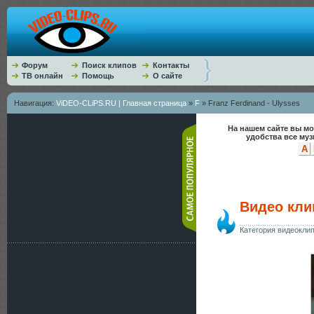
Форум
Поиск клипов
Контакты
ТВ онлайн
Помощь
О сайте
Навигация:
ViDEO-CLiPS.RU | Главная страница
»
F
» Franz Ferdinand - Ulysses
На нашем сайте вы мо
удобства все му
A
Видео клип
Категория видеокли