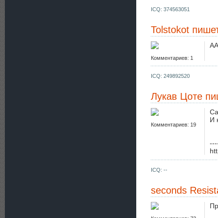
ICQ: 374563051
Tolstokot
пишет
АА
Комментариев: 1
ICQ: 249892520
Лукав Цоте
пи
Са
И 
Комментариев: 19
---
ht
ICQ: --
seconds Resis
Пр