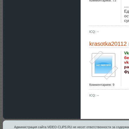
Комментариев: 73
---
Ед
ос
су
ICQ: --
krasotka20112
Vk
бе
vk
ра
фу
Комментариев: 9
ICQ: --
Администрация сайта ViDEO-CLiPS.RU не несет ответственности за содержан