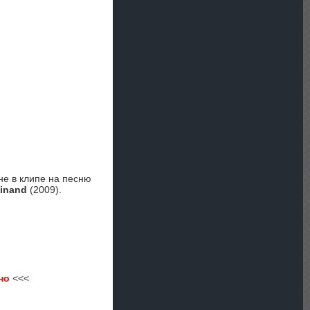
не в клипе на песню
dinand
(2009).
но
<<<