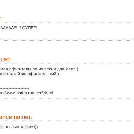
:
ААААА!!!!!! СУПЕР!
шет:
мая офигительная их песня для меня )
клип такой же офигительный )
--------------------
tp://www.lastfm.ru/user/kk-nd
tance
пишет:
икольные такие=)))