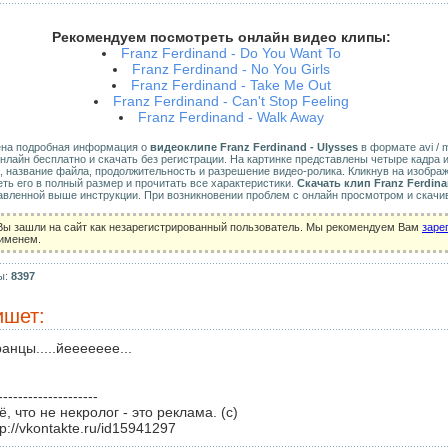
Рекомендуем посмотреть онлайн видео клипы:
Franz Ferdinand - Do You Want To
Franz Ferdinand - No You Girls
Franz Ferdinand - Take Me Out
Franz Ferdinand - Can't Stop Feeling
Franz Ferdinand - Walk Away
ена подробная информация о
видеоклипе Franz Ferdinand - Ulysses
в формате avi / mk
нлайн бесплатно и скачать без регистрации. На картинке представлены четыре кадра 
, название файла, продолжительность и разрешение видео-ролика. Кликнув на изобра
ь его в полный размер и прочитать все характеристики.
Скачать клип Franz Ferdina
авленной выше инструкции. При возникновении проблем с онлайн просмотром и скачи
Вы зашли на сайт как незарегистрированный пользователь. Мы рекомендуем Вам
заре
 именем.
ы:
8397
шет:
анцы.....йеееееее...
--------------------
ё, что не некролог - это реклама. (с)
tp://vkontakte.ru/id15941297