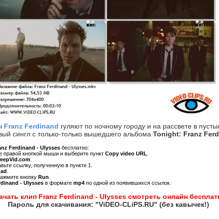
ы
Franz Ferdinand
гуляют по ночному городу и на рассвете в пусты
вый сингл с только-только вышедшего альбома
Tonight: Franz Fer
anz Ferdinand - Ulysses
бесплатно:
ре правой кнопкой мыши и выберите пункт
Copy video URL
.
KeepVid.com
.
авьте ссылку, полученную в пункте 1.
oad
.
нажмите кнопку
Run
.
rdinand - Ulysses
в формате
mp4
по одной из появившихся ссылок.
ачать клип Franz Ferdinand - Ulysses смотреть онлайн бесплат
Пароль для скачивания: "ViDEO-CLiPS.RU" (без кавычек!)