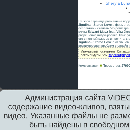
Sheryfa Luna
На этой странице размещена под
Jigulina - Stereo Love
в формате av
бесплатно и скачать без регистра
клипа
Edward Maya feat. Vika Jigu
разрешение видео-ролика. Кликну
его в полный размер и прочитать 
Jigulina - Stereo Love
в отличном 
возникновении проблем с онлайн 
Уважаемый посетитель, Вы зашли
рекомендуем Вам
зарегистриро
Комментарии:
0
Просмотры:
2799
Администрация сайта ViDEO
содержание видео-клипов, взяты
видео. Указанные файлы не разм
быть найдены в свободном 