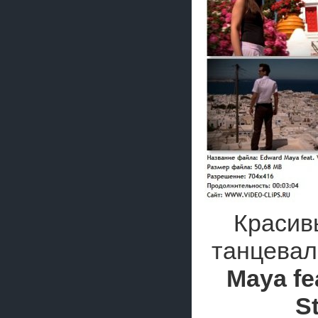
Красив
танцевал
Maya fea
S