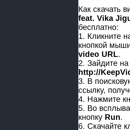
Как скачать 
feat. Vika Jig
бесплатно:
1. Кликните 
кнопкой мыши
video URL
.
2. Зайдите на
http://KeepV
3. В поискову
ссылку, получ
4. Нажмите к
5. Во всплыв
кнопку
Run
.
6. Скачайте 