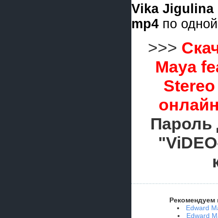
Vika Jigulina
mp4
по одной
>>>
Ска
Maya fea
Stereo
онлайн
Пароль 
"ViDEO
Рекомендуем 
Edward May
Edward Ma