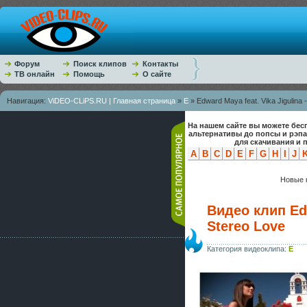
Форум
Поиск клипов
Контакты
ТВ онлайн
Помощь
О сайте
Навигация:
ViDEO-CLiPS.RU | Главная страница
»
E
» Edward Maya feat. Vika Jigulina 
На нашем сайте вы можете бес
альтернативы до попсы и рэп
для скачивания и 
A
B
C
D
E
F
G
H
I
J
Новые к
Видео клип Edw
Stereo Love
Категория видеоклипа:
E