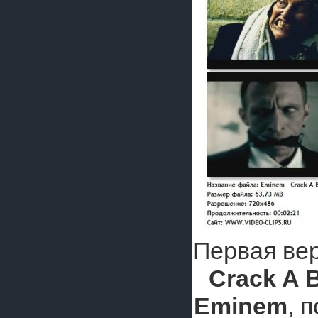
Первая вер
Crack A B
Eminem
, 