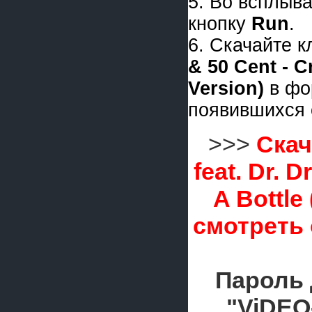
5. Во всплыв
кнопку
Run
.
6. Скачайте 
& 50 Cent - C
Version)
в фо
появившихся 
>>>
Скач
feat. Dr. 
A Bottle
смотреть
Пароль 
"ViDEO