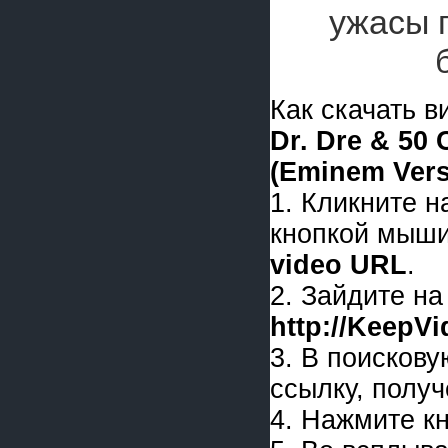
ужасы 
Как скачать 
Dr. Dre & 50 
(Eminem Vers
1. Кликните 
кнопкой мыши
video URL
.
2. Зайдите на
http://KeepV
3. В поискову
ссылку, получ
4. Нажмите к