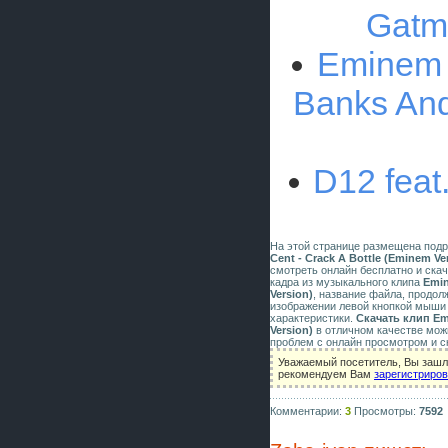
Gatm
Eminem f
Banks And
D12 feat
На этой странице размещена под
Cent - Crack A Bottle (Eminem Ve
смотреть онлайн бесплатно и скач
кадра из музыкального клипа
Emin
Version)
, название файла, продол
изображении левой кнопкой мыши 
характеристики.
Скачать клип Emi
Version)
в отличном качестве мож
проблем с онлайн просмотром и с
Уважаемый посетитель, Вы зашли
рекомендуем Вам
зарегистриро
Комментарии:
3
Просмотры:
7592