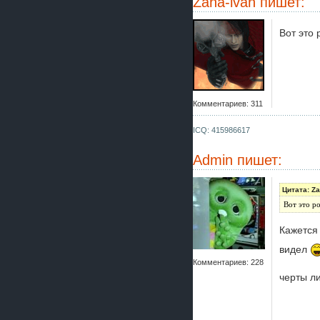
Zaha-ivan
пишет:
Вот это
Комментариев: 311
ICQ: 415986617
Admin
пишет:
Цитата: Za
Вот это р
Кажется
видел
Комментариев: 228
черты л