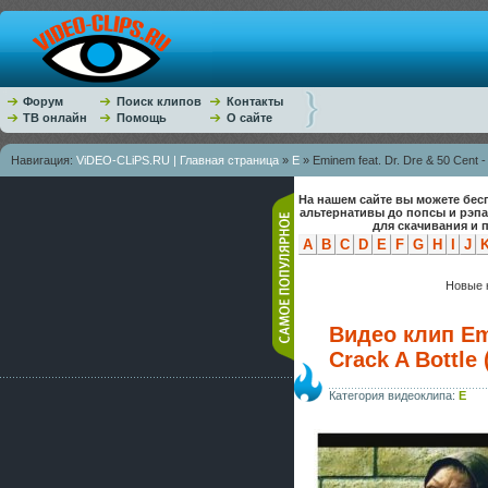
Форум
Поиск клипов
Контакты
ТВ онлайн
Помощь
О сайте
Навигация:
ViDEO-CLiPS.RU | Главная страница
»
E
» Eminem feat. Dr. Dre & 50 Cent -
На нашем сайте вы можете бес
альтернативы до попсы и рэп
для скачивания и 
A
B
C
D
E
F
G
H
I
J
Новые к
Видео клип Emi
Crack A Bottle
Категория видеоклипа:
E