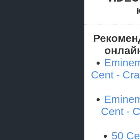
Рекомен
онлай
Eminem 
Cent - Cra
Eminem 
Cent - C
50 Ce