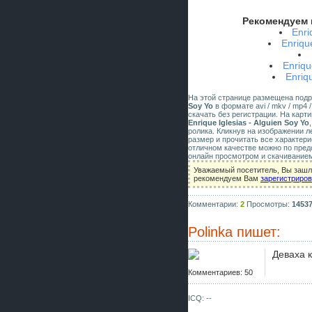
Рекомендуем 
Enri
Enriqu
Enriqu
Enriq
На этой странице размещена под
Soy Yo
в формате avi / mkv / mp4 
скачать без регистрации. На карт
Enrique Iglesias - Alguien Soy Yo
ролика. Кликнув на изображении 
размер и прочитать все характери
отличном качестве можно по пред
онлайн просмотром и скачиванием
Уважаемый посетитель, Вы зашли
рекомендуем Вам
зарегистриро
Комментарии:
2
Просмотры:
1453
Polinka
пишет:
Деваха к
Комментариев: 50
ICQ: --