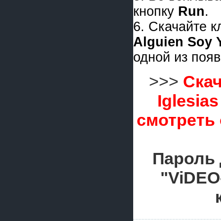
кнопку
Run
.
6. Скачайте 
Alguien Soy 
одной из поя
>>>
Скач
Iglesias
смотреть
Пароль 
"ViDEO