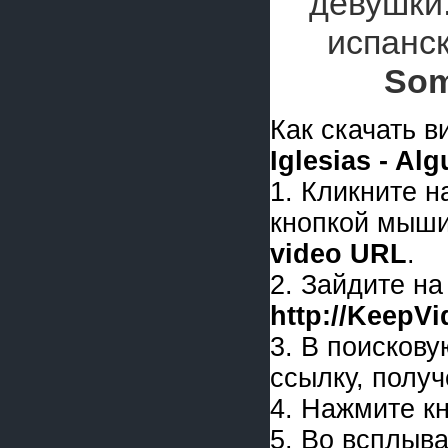
девушки
испанс
Som
Как скачать 
Iglesias - Al
1. Кликните 
кнопкой мыши
video URL
.
2. Зайдите на
http://KeepV
3. В поискову
ссылку, получ
4. Нажмите к
5. Во всплыв