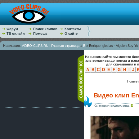
Форум
Поиск клипов
Контакты
ТВ онлайн
Помощь
О сайте
Навигация:
ViDEO-CLiPS.RU | Главная страница
»
E
» Enrique Iglesias - Alguien Soy Yo
На нашем сайте вы можете бес
альтернативы до попсы и рэп
для скачивания и 
A
B
C
D
E
F
G
H
I
J
Новые к
Видео клип Enr
Категория видеоклипа:
E