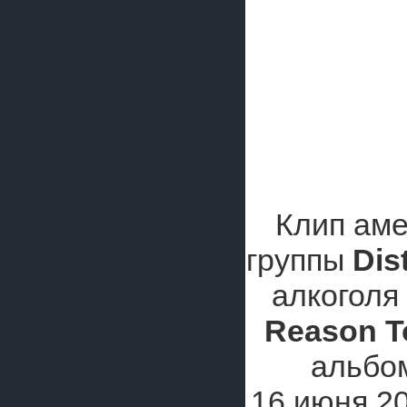
Клип аме
группы
Dis
алкоголя
Reason T
альбо
16 июня 20