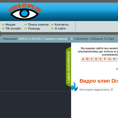
Форум
Поиск клипов
Контакты
ТВ онлайн
Помощь
О сайте
Навигация:
ViDEO-CLiPS.RU | Главная страница
»
D
» Disturbed - A Reason To Fight
На нашем сайте вы может
альтернативы до попсы и 
скачивания
A
B
C
D
E
F
G
H
Н
Видео клип Dis
Категория видеоклипа:
D