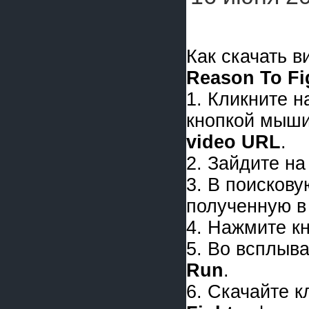
Как скачать 
Reason To Fi
1. Кликните 
кнопкой мыши
video URL
.
2. Зайдите на
3. В поискову
полученную в 
4. Нажмите к
5. Во всплыв
Run
.
6. Скачайте 