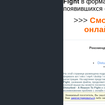
Fight
в форм
появившихся 
>>>
Смо
онла
Рекоменд
Dist
На этой странице размещена под
формате avi / mkv / mp4 / dvdrip 
регистрации. На картинке предст
Fight
, название файла, продолжи
кнопкой мыши вы можете посмотре
Disturbed - A Reason To Fight
в о
возникновении проблем с онлайн 
Уважаемый посетитель, Вы зашл
Вам
зарегистрироваться
либо за