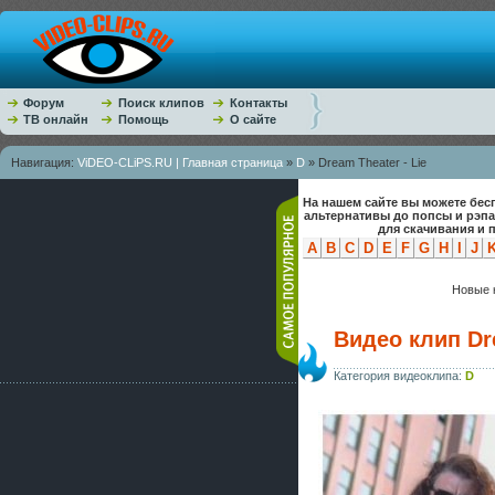
Форум
Поиск клипов
Контакты
ТВ онлайн
Помощь
О сайте
Навигация:
ViDEO-CLiPS.RU | Главная страница
»
D
» Dream Theater - Lie
На нашем сайте вы можете бес
альтернативы до попсы и рэп
для скачивания и 
A
B
C
D
E
F
G
H
I
J
Новые к
Видео клип Dre
Категория видеоклипа:
D