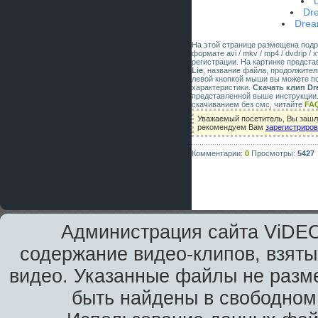
Dr
Drea
На этой странице размещена под
формате avi / mkv / mp4 / dvdrip 
регистрации. На картинке предст
Lie
, название файла, продолжител
левой кнопкой мыши вы можете по
характеристики.
Скачать клип Dre
представленной выше инструкции.
скачиванием без смс, читайте
FA
Уважаемый посетитель, Вы зашли
рекомендуем Вам
зарегистриро
Комментарии:
0
Просмотры:
5427
Администрация сайта ViDEO
содержание видео-клипов, взяты
видео. Указанные файлы не разм
быть найдены в свободном 