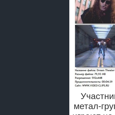
Участни
метал-гр