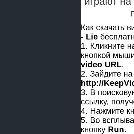
играют на
Как скачать 
- Lie
бесплатн
1. Кликните 
кнопкой мыши
video URL
.
2. Зайдите на
http://KeepV
3. В поискову
ссылку, получ
4. Нажмите к
5. Во всплыв
кнопку
Run
.