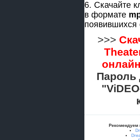
6. Скачайте 
в формате
m
появившихся 
>>>
Ска
Theate
онлайн
Пароль 
"ViDEO
Рекомендуем 
Dr
Dre