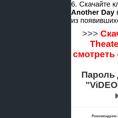
6. Скачайте 
Another Day
из появивших
>>>
Ска
Theate
смотреть
Пароль 
"ViDEO
Рекомендуем 