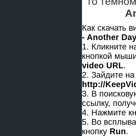
то темно
A
Как скачать 
- Another Da
1. Кликните 
кнопкой мыши
video URL
.
2. Зайдите на
http://KeepV
3. В поискову
ссылку, получ
4. Нажмите к
5. Во всплыв
кнопку
Run
.