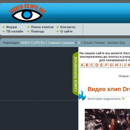
Форум
Поиск клипов
Контакты
ТВ онлайн
Помощь
О сайте
Навигация:
ViDEO-CLiPS.RU | Главная страница
»
D
» Dream Theater - Another Day
На нашем сайте вы можете бес
альтернативы до попсы и рэп
для скачивания и 
A
B
C
D
E
F
G
H
I
J
Новые к
Видео клип Dr
Категория видеоклипа:
D