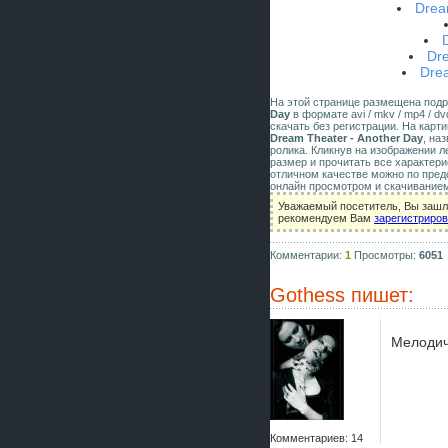
Drea
Dr
Dre
На этой странице размещена под
Day
в формате avi / mkv / mp4 / dv
скачать без регистрации. На карт
Dream Theater - Another Day
, на
ролика. Кликнув на изображении 
размер и прочитать все характери
отличном качестве можно по пред
онлайн просмотром и скачиванием
Уважаемый посетитель, Вы зашли
рекомендуем Вам
зарегистриро
Комментарии:
1
Просмотры:
6051
Gothess
пишет:
Мелодич
Комментариев: 14