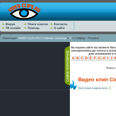
Форум
Поиск клипов
Контакты
ТВ онлайн
Помощь
О сайте
Навигация:
ViDEO-CLiPS.RU | Главная страница
»
C
» Coldplay - Paradise
На нашем сайте вы можете бес
альтернативы до попсы и рэп
для скачивания и 
A
B
C
D
E
F
G
H
I
J
Новые к
Видео клип Col
Категория видеоклипа:
C