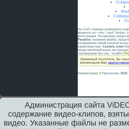
Coldpla
Mado
Coldplay
Gu
На этой странице размещена под
формате avi / mkv / mp4 / dvdrip 
регистрации. На картинке предст
Paradise
, название файла, продол
изображении левой кнопкой мыши 
характеристики.
Скачать клип Col
представленной выше инструкции.
скачиванием без смс, читайте
FA
Уважаемый посетитель, Вы зашли
рекомендуем Вам
зарегистриро
Комментарии:
0
Просмотры:
5531
Администрация сайта ViDEO
содержание видео-клипов, взяты
видео. Указанные файлы не разм