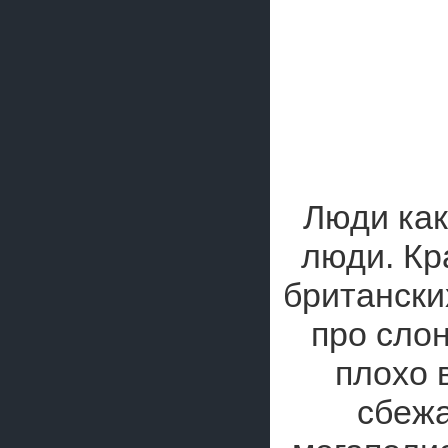
Люди как
люди. Кр
британски
про сло
плохо 
сбежа