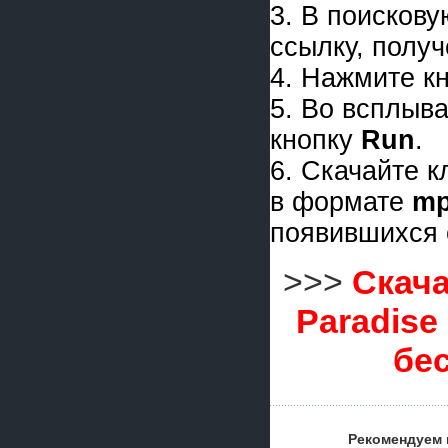
3. В поискову
ссылку, получ
4. Нажмите к
5. Во всплыв
кнопку
Run
.
6. Скачайте 
в формате
m
появившихся 
>>>
Скача
Paradise
бе
Рекомендуем 