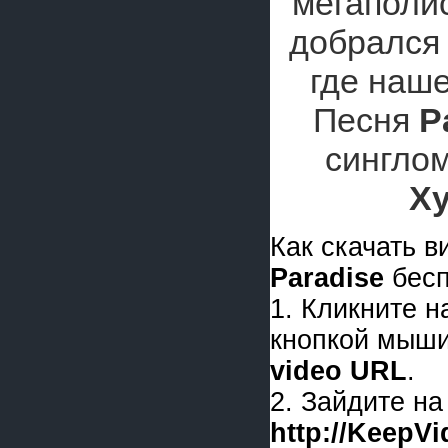
мегаполис
добрался 
где наш
Песня
P
сингло
Xy
Как скачать 
Paradise
бесп
1. Кликните 
кнопкой мыши
video URL
.
2. Зайдите на
http://KeepV