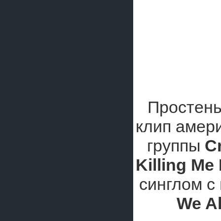
Простень
клип амер
группы
C
Killing Me 
синглом с
We Al