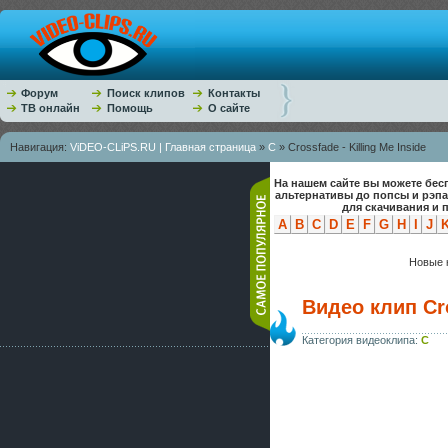
Форум
Поиск клипов
Контакты
ТВ онлайн
Помощь
О сайте
Навигация:
ViDEO-CLiPS.RU | Главная страница
»
C
» Crossfade - Killing Me Inside
На нашем сайте вы можете бес
альтернативы до попсы и рэп
для скачивания и 
A
B
C
D
E
F
G
H
I
J
Новые к
Видео клип Cro
Категория видеоклипа:
C