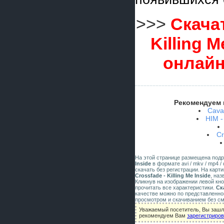
>>>
Скачат
Killing 
онлайн
Рекомендуем 
Caval
HIM -
Cr
На этой странице размещена под
Inside
в формате avi / mkv / mp4 /
скачать без регистрации. На карт
Crossfade - Killing Me Inside
, на
Кликнув на изображении левой кн
прочитать все характеристики.
Ск
качестве можно по представленно
просмотром и скачиванием без см
Уважаемый посетитель, Вы зашли
рекомендуем Вам
зарегистриро