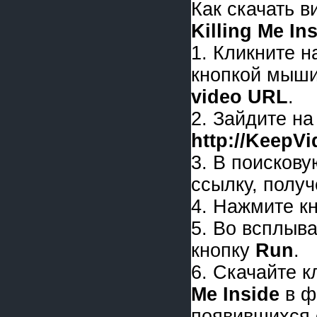
Как скачать 
Killing Me In
1. Кликните 
кнопкой мыши
video URL
.
2. Зайдите на
http://KeepV
3. В поискову
ссылку, получ
4. Нажмите к
5. Во всплыв
кнопку
Run
.
6. Скачайте 
Me Inside
в ф
появившихся 