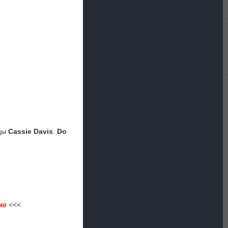
ицы
Cassie Davis
.
Do
но
<<<