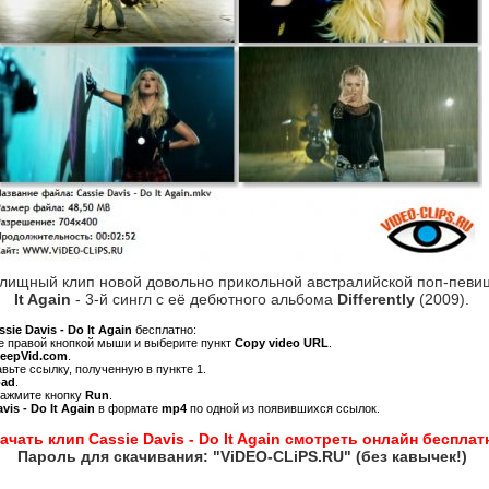
елищный клип новой довольно прикольной австралийской поп-пев
It Again
- 3-й сингл с её дебютного альбома
Differently
(2009).
ssie Davis - Do It Again
бесплатно:
ре правой кнопкой мыши и выберите пункт
Copy video URL
.
KeepVid.com
.
авьте ссылку, полученную в пункте 1.
oad
.
нажмите кнопку
Run
.
vis - Do It Again
в формате
mp4
по одной из появившихся ссылок.
ачать клип Cassie Davis - Do It Again смотреть онлайн бесплат
Пароль для скачивания: "ViDEO-CLiPS.RU" (без кавычек!)