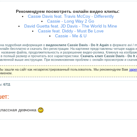
Рекомендуем посмотреть онлайн видео клипы:
Cassie Davis feat. Travis McCoy - Differently
Cassie - Long Way 2 Go
David Guetta feat. JD Davis - The World Is Mine
Cassie feat. Diddy - Must Be Love
Cassie - Me & U
ена подробная информация о
видеоклипе Cassie Davis - Do It Again
в формате avi / mk
нлайн бесплатно и скачать без регистрации. На картинке представлены четыре кадра 
, название файла, продолжительность и разрешение видео-ролика. Кликнув на изобра
 в полный размер и прочитать все характеристики.
Скачать клип Cassie Davis - Do It
авленной выше инструкции. При возникновении проблем с онлайн просмотром и скачи
Вы зашли на сайт как незарегистрированный пользователь. Мы рекомендуем Вам
заре
 именем.
ы:
6711
ет:
классная девчонка