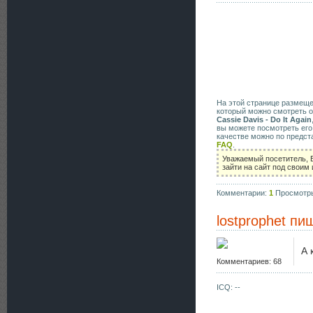
На этой странице размещ
который можно смотреть о
Cassie Davis - Do It Again
вы можете посмотреть его
качестве можно по предст
FAQ
.
Уважаемый посетитель, 
зайти на сайт под своим
Комментарии:
1
Просмотр
lostprophet
пиш
А 
Комментариев: 68
ICQ: --