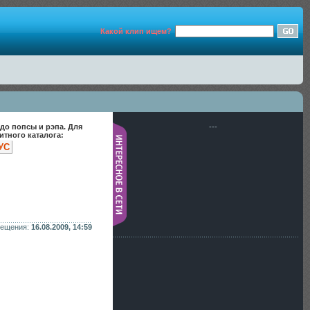
Какой клип ищем?
до попсы и рэпа. Для
---
тного каталога:
УС
мещения:
16.08.2009, 14:59