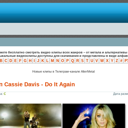
жете бесплатно смотреть видео клипы всех жанров – от метала и альтернативы 
зыкальные видеоклипы доступны для скачивания и представлены в виде алфави
B
C
D
E
F
G
H
I
J
K
L
M
N
O
P
Q
R
S
T
U
V
W
X
Y
Z
#
Р
Новые клипы в Телеграм-канале AlterMetal
 Cassie Davis - Do It Again
па:
C
Дата раз