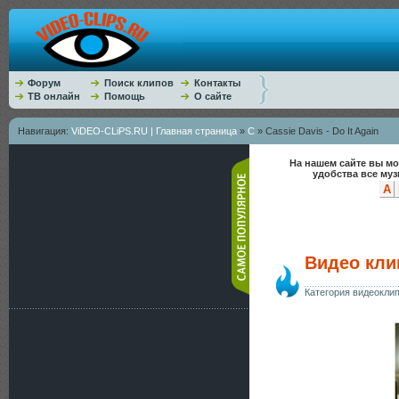
Форум
Поиск клипов
Контакты
ТВ онлайн
Помощь
О сайте
Навигация:
ViDEO-CLiPS.RU | Главная страница
»
C
» Cassie Davis - Do It Again
На нашем сайте вы мо
удобства все му
A
Видео клип
Категория видеокли