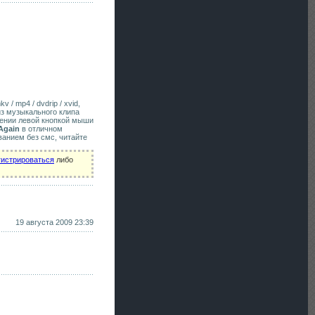
v / mp4 / dvdrip / xvid,
из музыкального клипа
жении левой кнопкой мыши
 Again
в отличном
ванием без смс, читайте
гистрироваться
либо
19 августа 2009 23:39