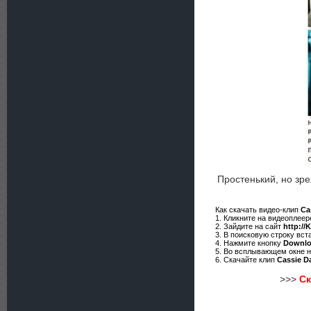
Простенький, но зр
Как скачать видео-клип
Ca
1. Кликните на видеоплее
2. Зайдите на сайт
http://
3. В поисковую строку вст
4. Нажмите кнопку
Downl
5. Во всплывающем окне 
6. Скачайте клип
Cassie Da
>>>
Ск