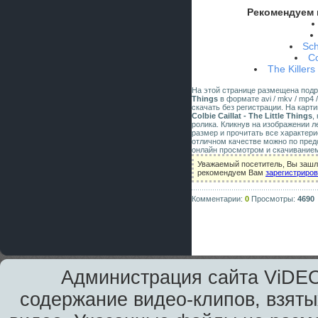
Рекомендуем 
Sch
Co
The Killers
На этой странице размещена под
Things
в формате avi / mkv / mp4 
скачать без регистрации. На карт
Colbie Caillat - The Little Things
,
ролика. Кликнув на изображении 
размер и прочитать все характери
отличном качестве можно по пред
онлайн просмотром и скачиванием
Уважаемый посетитель, Вы зашли
рекомендуем Вам
зарегистриро
Комментарии:
0
Просмотры:
4690
Администрация сайта ViDEO
содержание видео-клипов, взяты