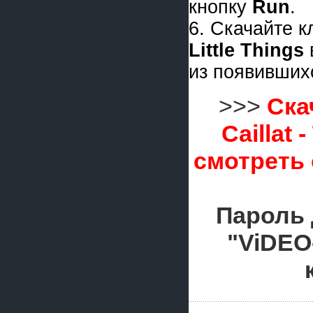
кнопку
Run
.
6. Скачайте 
Little Things
из появивших
>>>
Ска
Caillat 
смотреть
Пароль 
"ViDEO