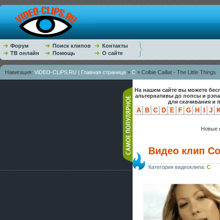
Форум
Поиск клипов
Контакты
ТВ онлайн
Помощь
О сайте
Навигация:
ViDEO-CLiPS.RU | Главная страница
»
C
» Colbie Caillat - The Little Things
На нашем сайте вы можете бес
альтернативы до попсы и рэп
для скачивания и 
A
B
C
D
E
F
G
H
I
J
Новые к
Видео клип Colb
Категория видеоклипа:
C