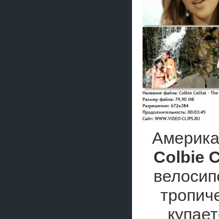
Америка
Colbie C
велосип
тропич
купает