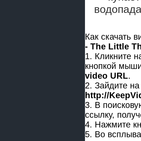
водопада
Как скачать 
- The Little T
1. Кликните 
кнопкой мыши
video URL
.
2. Зайдите на
http://KeepV
3. В поискову
ссылку, получ
4. Нажмите к
5. Во всплыв