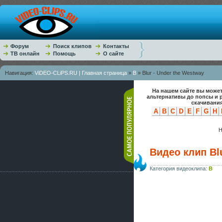
Форум
Поиск клипов
Контакты
ТВ онлайн
Помощь
О сайте
Навигация:
ViDEO-CLiPS.RU | Главная страница
»
B
» Blur - Under the Westway
На нашем сайте вы может
альтернативы до попсы и 
скачивания
A
B
C
D
E
F
G
H
Н
Видео клип Blu
Категория видеоклипа:
B