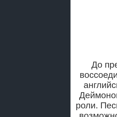
До пр
воссоеди
английс
Деймоно
роли. Пе
возможно