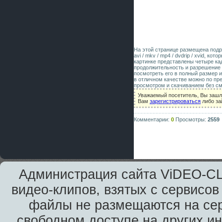
На этой странице размещена под
avi / mkv / mp4 / dvdrip / xvid, к
картинке представлены четыре ка
продолжительность и разрешение 
посмотреть его в полный размер и
в отличном качестве можно по пр
просмотром и скачиванием без см
Уважаемый посетитель, Вы зашл
Вам
зарегистрироваться
либо за
Комментарии:
0
Просмотры:
2559
Администрация сайта ViDEO-CLi
видео-клипов, взятых с сервисов
файлы не размещаются на сер
свободном доступе на других и