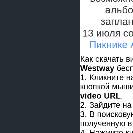
альбо
заплан
13 июля с
Пикнике
Как скачать 
Westway
бесп
1. Кликните 
кнопкой мыши
video URL
.
2. Зайдите на
3. В поискову
полученную в 
4. Нажмите к