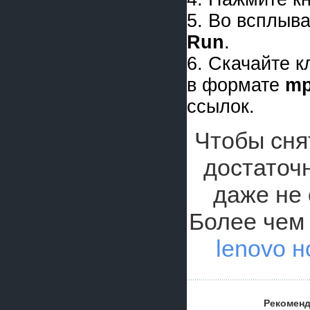
5. Во всплыв
Run
.
6. Скачайте 
в формате
m
ссылок.
Чтобы снят
достаточ
даже не 
Более чем 
lenovo н
Рекоменд