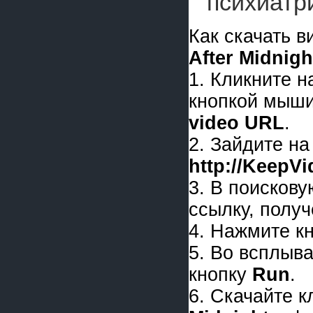
психиатр
Как скачать 
After Midnigh
1. Кликните 
кнопкой мыши
video URL
.
2. Зайдите на
http://KeepV
3. В поискову
ссылку, получ
4. Нажмите к
5. Во всплыв
кнопку
Run
.
6. Скачайте 