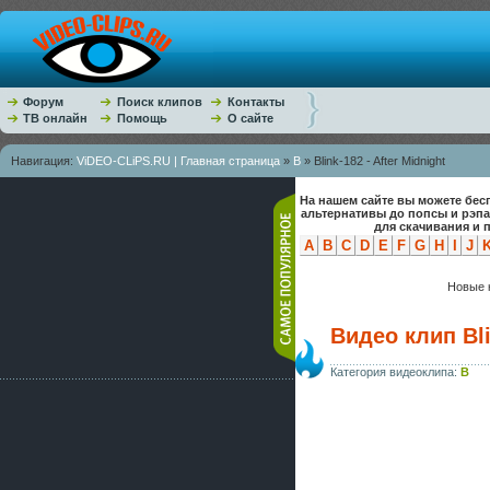
Форум
Поиск клипов
Контакты
ТВ онлайн
Помощь
О сайте
Навигация:
ViDEO-CLiPS.RU | Главная страница
»
B
» Blink-182 - After Midnight
На нашем сайте вы можете бес
альтернативы до попсы и рэп
для скачивания и 
A
B
C
D
E
F
G
H
I
J
Новые к
Видео клип Bli
Категория видеоклипа:
B