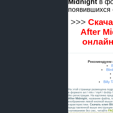
Midnight
в ф
появившихся 
>>>
Скача
After M
онлайн
Рекомендуем 
Blin
Billy 
На этой странице размещена под
в формате avi / mkv / mp4 / dvdri
без регистрации. На картинке пр
After Midnight
, название файла, 
изображении левой кнопкой мыши 
характеристики.
Скачать клип Bli
представленной выше инструкции.
скачиванием без смс, читайте
FA