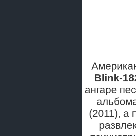
Американ
Blink-18
ангаре пе
альбом
(2011), а
развле