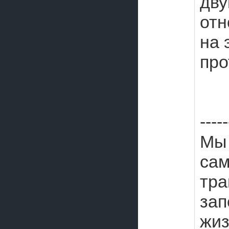
дву
отн
на 
про
-----
Мы 
са
тра
зап
жиз