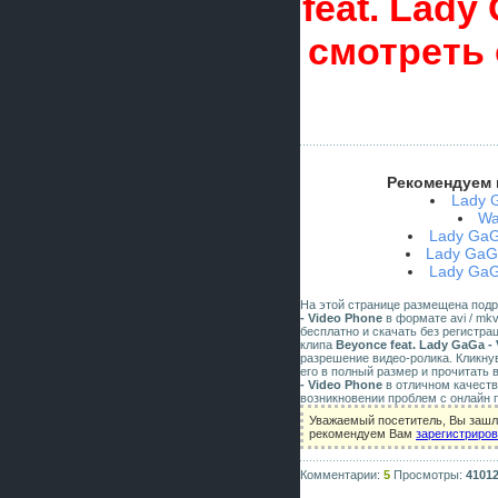
feat. Lady
смотреть
Рекомендуем 
Lady G
Wa
Lady GaG
Lady GaGa
Lady GaGa
На этой странице размещена под
- Video Phone
в формате avi / mkv
бесплатно и скачать без регистра
клипа
Beyonce feat. Lady GaGa -
разрешение видео-ролика. Кликну
его в полный размер и прочитать 
- Video Phone
в отличном качеств
возникновении проблем с онлайн 
Уважаемый посетитель, Вы зашли
рекомендуем Вам
зарегистриро
Комментарии:
5
Просмотры:
4101