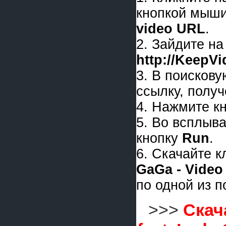
кнопкой мыши
video URL
.
2. Зайдите на
http://KeepV
3. В поискову
ссылку, получ
4. Нажмите к
5. Во всплыв
кнопку
Run
.
6. Скачайте 
GaGa - Video
по одной из 
>>>
Скач