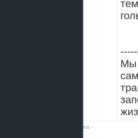
тем
гол
-----
Мы 
са
тра
зап
жиз
ICQ: --