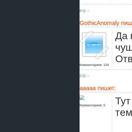
ICQ: --
GothicAnomaly
пиш
Да 
чуш
Отв
Комментариев: 134
ICQ: --
aaaaa
пишет:
Тут
Комментариев: 5
тем