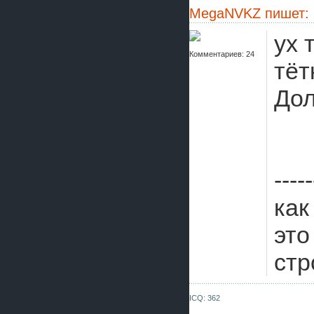
MegaNVKZ
пишет:
ух 
Комментариев: 24
тёт
Дол
-----
как
это
стр
ICQ: 362