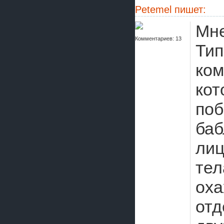
Petemel
пишет:
Мне
Комментариев: 13
Ти
ком
кот
поб
баб
лиц
тел
оха
отд