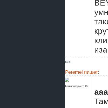
BE
умн
так
кру
кли
иза
ICQ: --
Petemel
пишет:
Комментариев: 13
aaa
Там