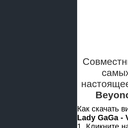
Совместны
самых
настоящее
Beyon
Как скачать 
Lady GaGa - 
1. Кликните 