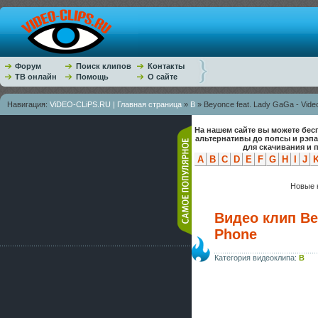
Форум
Поиск клипов
Контакты
ТВ онлайн
Помощь
О сайте
Навигация:
ViDEO-CLiPS.RU | Главная страница
»
B
» Beyonce feat. Lady GaGa - Vide
На нашем сайте вы можете бес
альтернативы до попсы и рэп
для скачивания и 
A
B
C
D
E
F
G
H
I
J
Новые к
Видео клип Bey
Phone
Категория видеоклипа:
B