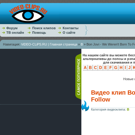
Форум
Поиск клипов
Контакты
ТВ онлайн
Помощь
О сайте
Навигация:
ViDEO-CLiPS.RU | Главная страница
»
B
» Bon Jovi - We Weren't Born To F
На нашем сайте вы можете бес
альтернативы до попсы и рэп
для скачивания и 
A
B
C
D
E
F
G
H
I
J
Новые к
Видео клип Bon
Follow
Категория видеоклипа:
B