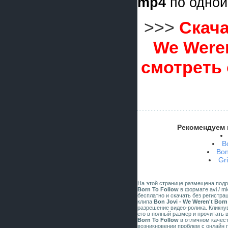
mp4
по одной
>>>
Скача
We Weren
смотреть
Рекомендуем 
B
Bon
Gr
На этой странице размещена под
Born To Follow
в формате avi / mk
бесплатно и скачать без регистра
клипа
Bon Jovi - We Weren't Born
разрешение видео-ролика. Кликну
его в полный размер и прочитать 
Born To Follow
в отличном качес
возникновении проблем с онлайн 