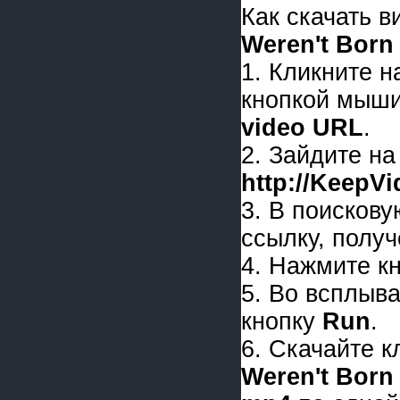
Как скачать 
Weren't Born
1. Кликните 
кнопкой мыши
video URL
.
2. Зайдите на
http://KeepV
3. В поискову
ссылку, получ
4. Нажмите к
5. Во всплыв
кнопку
Run
.
6. Скачайте 
Weren't Born