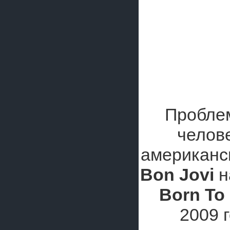
Пробле
челов
американс
Bon Jovi
н
Born To
2009 