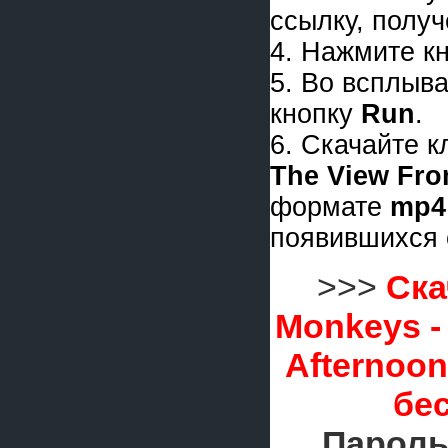
ссылку, получ
4. Нажмите к
5. Во всплыв
кнопку
Run
.
6. Скачайте 
The View Fro
формате
mp4
появившихся 
>>>
Ска
Monkeys -
Afternoo
бе
Пароль