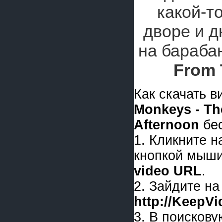
какой-т
дворе и д
на бараба
From 
Как скачать 
Monkeys - Th
Afternoon
бес
1. Кликните 
кнопкой мыши
video URL
.
2. Зайдите на
http://KeepV
3. В поискову