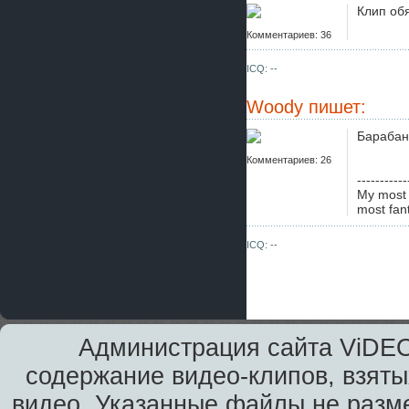
Клип об
Комментариев: 36
ICQ: --
Woody
пишет:
Барабан
Комментариев: 26
-----------
My most 
most fant
ICQ: --
Администрация сайта ViDEO
содержание видео-клипов, взяты
видео. Указанные файлы не разм