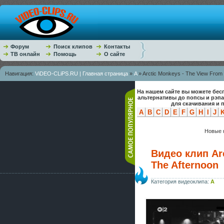
Форум
Поиск клипов
Контакты
ТВ онлайн
Помощь
О сайте
Навигация:
ViDEO-CLiPS.RU | Главная страница
»
A
» Arctic Monkeys - The View From 
На нашем сайте вы можете бес
альтернативы до попсы и рэп
для скачивания и 
A
B
C
D
E
F
G
H
I
J
Новые к
Видео клип Ar
The Afternoon
Категория видеоклипа:
A