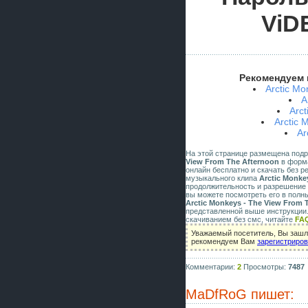
ViD
Рекомендуем 
Arctic M
A
Arct
Arctic 
Ar
На этой странице размещена под
View From The Afternoon
в формат
онлайн бесплатно и скачать без р
музыкального клипа
Arctic Monke
продолжительность и разрешение 
вы можете посмотреть его в полн
Arctic Monkeys - The View From 
представленной выше инструкции.
скачиванием без смс, читайте
FA
Уважаемый посетитель, Вы зашли
рекомендуем Вам
зарегистриро
Комментарии:
2
Просмотры:
7487
MaDfRoG
пишет: