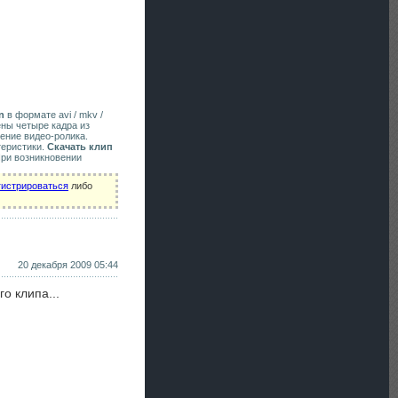
n
в формате avi / mkv /
ены четыре кадра из
ение видео-ролика.
теристики.
Скачать клип
При возникновении
гистрироваться
либо
20 декабря 2009 05:44
о клипа...