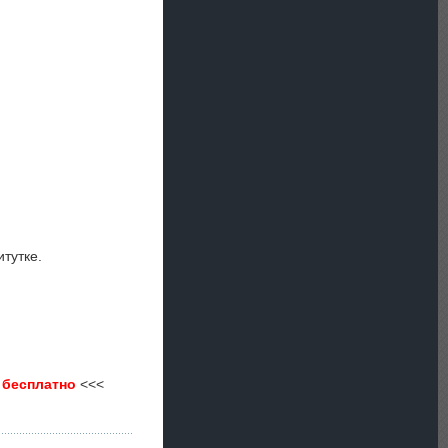
тутке.
 бесплатно
<<<