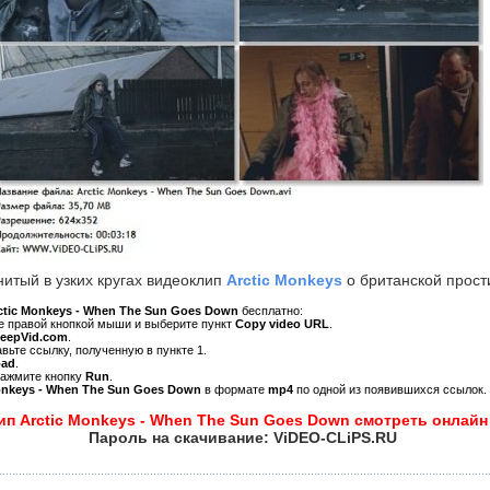
итый в узких кругах видеоклип
Arctic Monkeys
о британской прости
ctic Monkeys - When The Sun Goes Down
бесплатно:
ре правой кнопкой мыши и выберите пункт
Copy video URL
.
KeepVid.com
.
авьте ссылку, полученную в пункте 1.
oad
.
нажмите кнопку
Run
.
onkeys - When The Sun Goes Down
в формате
mp4
по одной из появившихся ссылок.
ип Arctic Monkeys - When The Sun Goes Down смотреть онлайн
Пароль на скачивание: ViDEO-CLiPS.RU