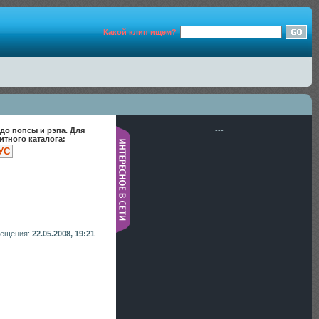
Какой клип ищем?
до попсы и рэпа. Для
---
тного каталога:
УС
мещения:
22.05.2008, 19:21