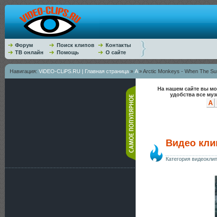
Форум
Поиск клипов
Контакты
ТВ онлайн
Помощь
О сайте
Навигация:
ViDEO-CLiPS.RU | Главная страница
»
A
» Arctic Monkeys - When The S
На нашем сайте вы мо
удобства все му
A
Видео кли
Категория видеокли