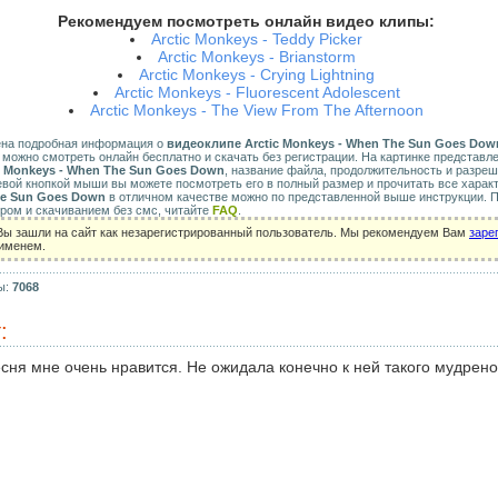
Рекомендуем посмотреть онлайн видео клипы:
Arctic Monkeys - Teddy Picker
Arctic Monkeys - Brianstorm
Arctic Monkeys - Crying Lightning
Arctic Monkeys - Fluorescent Adolescent
Arctic Monkeys - The View From The Afternoon
ена подробная информация о
видеоклипе Arctic Monkeys - When The Sun Goes Dow
рый можно смотреть онлайн бесплатно и скачать без регистрации. На картинке представл
c Monkeys - When The Sun Goes Down
, название файла, продолжительность и разреш
евой кнопкой мыши вы можете посмотреть его в полный размер и прочитать все харак
he Sun Goes Down
в отличном качестве можно по представленной выше инструкции. 
ром и скачиванием без смс, читайте
FAQ
.
Вы зашли на сайт как незарегистрированный пользователь. Мы рекомендуем Вам
заре
 именем.
ы:
7068
:
сня мне очень нравится. Не ожидала конечно к ней такого мудреног