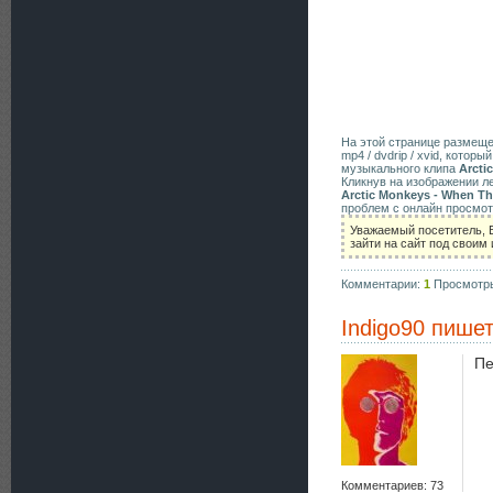
На этой странице размещ
mp4 / dvdrip / xvid, кото
музыкального клипа
Arcti
Кликнув на изображении л
Arctic Monkeys - When T
проблем с онлайн просмот
Уважаемый посетитель, 
зайти на сайт под своим
Комментарии:
1
Просмотр
Indigo90
пишет
Пе
Комментариев: 73