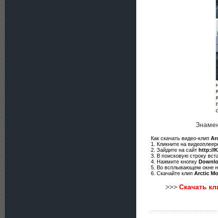
Знамен
Как скачать видео-клип
Ar
1. Кликните на видеоплее
2. Зайдите на сайт
http://
3. В поисковую строку вст
4. Нажмите кнопку
Downl
5. Во всплывающем окне 
6. Скачайте клип
Arctic M
>>>
Скачать кл