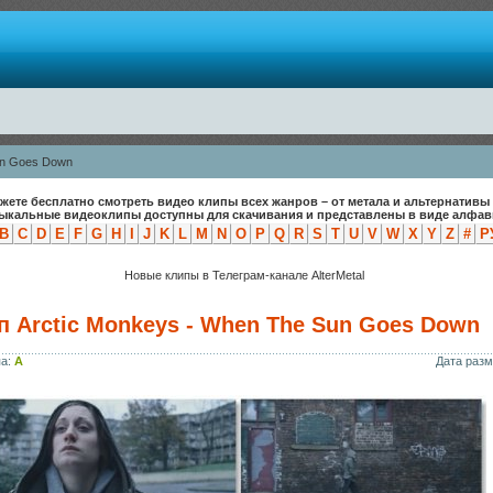
un Goes Down
жете бесплатно смотреть видео клипы всех жанров – от метала и альтернативы 
зыкальные видеоклипы доступны для скачивания и представлены в виде алфави
B
C
D
E
F
G
H
I
J
K
L
M
N
O
P
Q
R
S
T
U
V
W
X
Y
Z
#
Р
Новые клипы в Телеграм-канале AlterMetal
п Arctic Monkeys - When The Sun Goes Down
па:
A
Дата раз