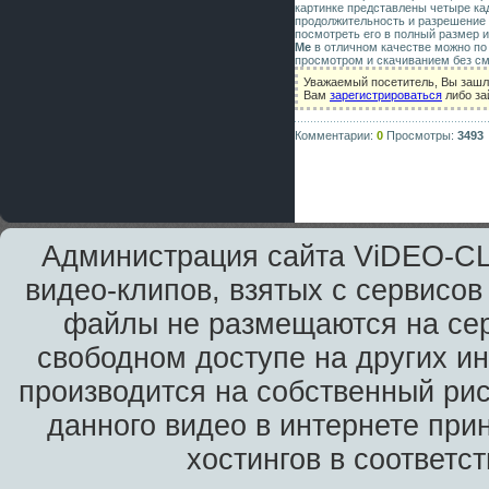
картинке представлены четыре ка
продолжительность и разрешение 
посмотреть его в полный размер и
Me
в отличном качестве можно по
просмотром и скачиванием без см
Уважаемый посетитель, Вы зашл
Вам
зарегистрироваться
либо за
Комментарии:
0
Просмотры:
3493
Администрация сайта ViDEO-CLi
видео-клипов, взятых с сервисов
файлы не размещаются на сер
свободном доступе на других и
производится на собственный рис
данного видео в интернете при
хостингов в соответс