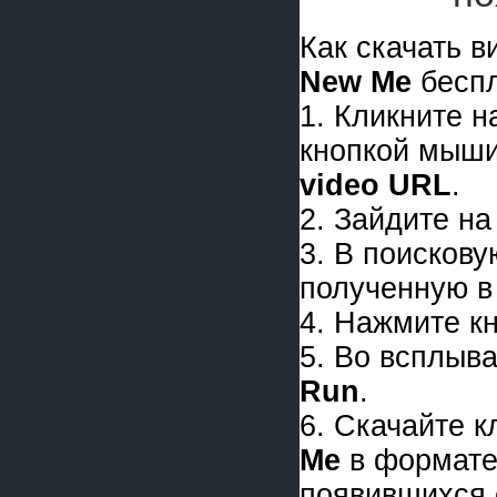
Как скачать 
New Me
беспл
1. Кликните 
кнопкой мыши
video URL
.
2. Зайдите на
3. В поискову
полученную в 
4. Нажмите к
5. Во всплыв
Run
.
6. Скачайте 
Me
в формат
появившихся 