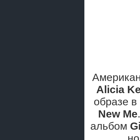
Американ
Alicia K
образе в
New Me
альбом
Gi
но