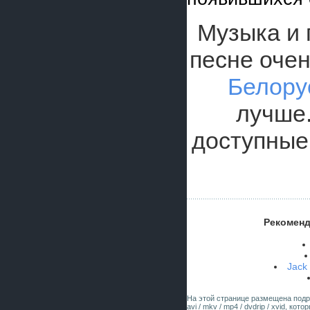
Музыка и 
песне оче
Белору
лучше.
доступные 
Рекоменд
Jack 
На этой странице размещена под
avi / mkv / mp4 / dvdrip / xvid, к