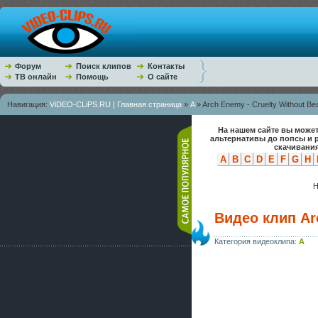
Форум
Поиск клипов
Контакты
ТВ онлайн
Помощь
О сайте
Навигация:
ViDEO-CLiPS.RU | Главная страница
»
A
» Arch Enemy - Cruelty Without Be
На нашем сайте вы может
альтернативы до попсы и 
скачивания
A
B
C
D
E
F
G
H
Н
Видео клип Arc
Категория видеоклипа:
A