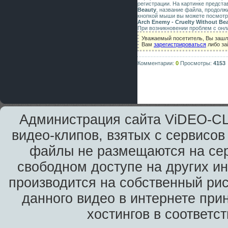
регистрации. На картинке предст
Beauty
, название файла, продолж
кнопкой мыши вы можете посмотре
Arch Enemy - Cruelty Without Be
При возникновении проблем с онл
Уважаемый посетитель, Вы зашл
Вам
зарегистрироваться
либо за
Комментарии:
0
Просмотры:
4153
Администрация сайта ViDEO-CLi
видео-клипов, взятых с сервисов
файлы не размещаются на сер
свободном доступе на других и
производится на собственный рис
данного видео в интернете при
хостингов в соответс