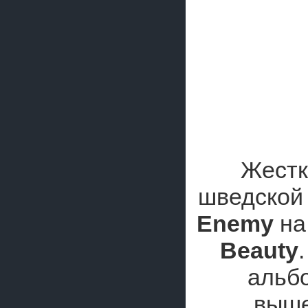
Жестк
шведской
Enemy
на
Beauty
альб
выше