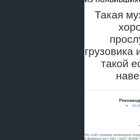
Такая му
хор
просл
грузовика 
такой е
наве
Рекоменд
Arc
На этой странице размещена под
в формате avi / mkv / mp4 / dvdrip