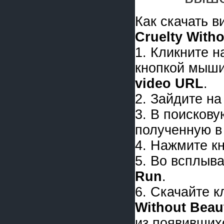
Как скачать 
Cruelty With
1. Кликните 
кнопкой мыши
video URL
.
2. Зайдите на
3. В поискову
полученную в 
4. Нажмите к
5. Во всплыв
Run
.
6. Скачайте 
Without Beau
из появивших