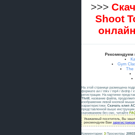
>>>
Скач
Shoot T
онлайн
Рекомендуем 
Ka
Gym Clas
The 
На этой странице размещена под
формате avi / mkv / mp4 / dvdrip 
регистрации. На картинке предст
Thrill
, название файла, продолжит
изображении левой кнопкой мыши 
характеристики.
Скачать клип AC/
представленной выше инструкции.
скачиванием без смс, читайте
FA
Уважаемый посетитель, Вы зашли
рекомендуем Вам
зарегистриро
Комментарии:
3
Просмотры:
2093