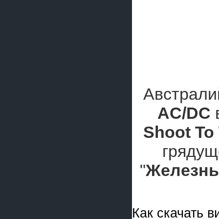
Австрали
AC/DC
Shoot To 
грядущ
"
Железны
Как скачать 