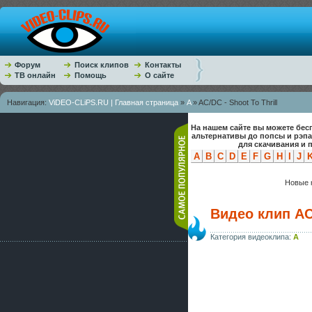
Форум
Поиск клипов
Контакты
ТВ онлайн
Помощь
О сайте
Навигация:
ViDEO-CLiPS.RU | Главная страница
»
A
» AC/DC - Shoot To Thrill
На нашем сайте вы можете бес
альтернативы до попсы и рэп
для скачивания и 
A
B
C
D
E
F
G
H
I
J
Новые к
Видео клип AC/
Категория видеоклипа:
A