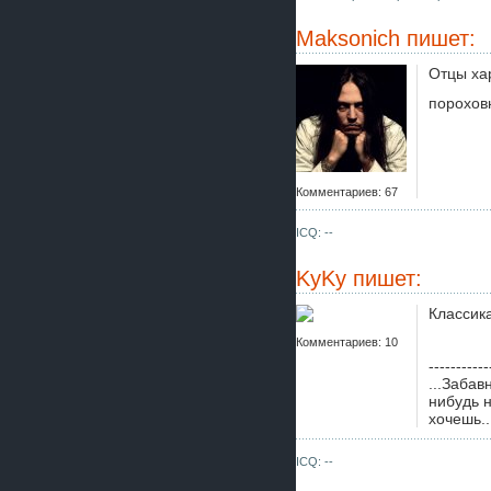
Maksonich
пишет:
Отцы хар
порохов
Комментариев: 67
ICQ: --
KyKy
пишет:
Классика
Комментариев: 10
-----------
...Забав
нибудь н
хочешь..
ICQ: --