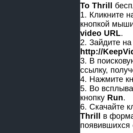
To Thrill
бесп
1. Кликните 
кнопкой мыши
video URL
.
2. Зайдите на
http://KeepV
3. В поискову
ссылку, получ
4. Нажмите к
5. Во всплыв
кнопку
Run
.
6. Скачайте 
Thrill
в форм
появившихся 