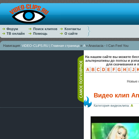
Форум
Поиск клипов
Контакты
ТВ онлайн
Помощь
О сайте
Навигация:
ViDEO-CLiPS.RU | Главная страница
»
A
» Anastacia - I Can Feel You
На нашем сайте вы можете бес
альтернативы до попсы и рэп
для скачивания и 
A
B
C
D
E
F
G
H
I
J
Новые к
Видео клип Ana
Категория видеоклипа:
A