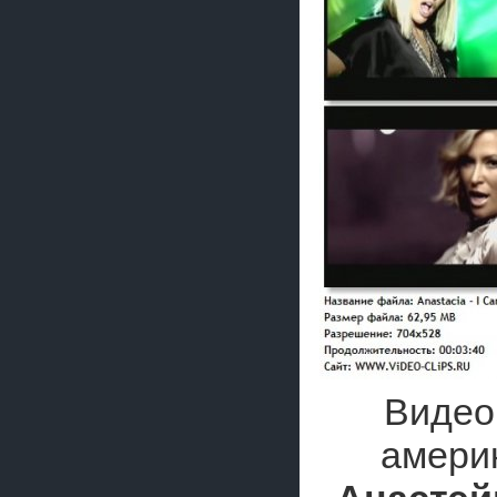
Видео
амери