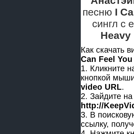
Анастэ
песню
I C
сингл с 
Heavy 
Как скачать 
Can Feel You
1. Кликните 
кнопкой мыши
video URL
.
2. Зайдите на
http://KeepV
3. В поискову
ссылку, получ
4. Нажмите к