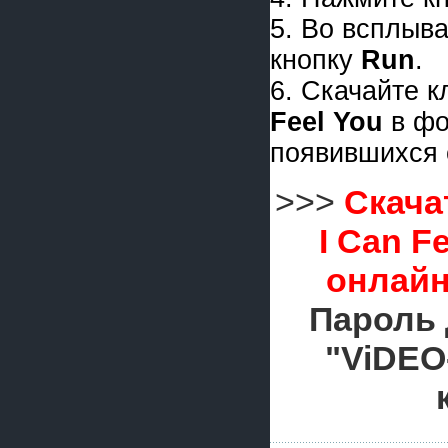
5. Во всплыв
кнопку
Run
.
6. Скачайте 
Feel You
в ф
появившихся 
>>>
Скача
I Can F
онлайн
Пароль 
"ViDEO