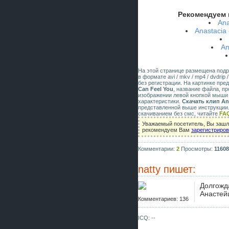
Рекомендуем 
Ana
Anastacia 
An
На этой странице размещена под
в формате avi / mkv / mp4 / dvdri
без регистрации. На картинке пр
Can Feel You
, название файла, п
изображении левой кнопкой мыши 
характеристики.
Скачать клип Ana
представленной выше инструкции.
скачиванием без смс, читайте
FA
Уважаемый посетитель, Вы зашли
рекомендуем Вам
зарегистриро
Комментарии:
2
Просмотры:
11608
natty
пишет:
Долгожд
Анастей
Комментариев: 136
ICQ: --