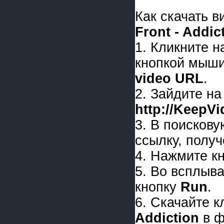
Как скачать 
Front - Addic
1. Кликните 
кнопкой мыши
video URL
.
2. Зайдите на
http://KeepV
3. В поискову
ссылку, получ
4. Нажмите к
5. Во всплыв
кнопку
Run
.
6. Скачайте 
Addiction
в ф