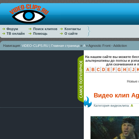
Форум
Поиск клипов
Контакты
ТВ онлайн
Помощь
О сайте
Навигация:
ViDEO-CLiPS.RU | Главная страница
»
A
» Agnostic Front - Addiction
На нашем сайте вы можете бес
альтернативы до попсы и рэп
для скачивания и 
A
B
C
D
E
F
G
H
I
J
Новые к
Видео клип Agn
Категория видеоклипа:
A