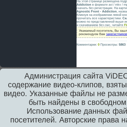
На этой странице размещена под
Addiction
в формате avi / mkv / m
скачать без регистрации. На карт
Agnostic Front - Addiction
, назв
Кликнув на изображении левой кн
прочитать все характеристики.
Ск
можно по представленной выше ин
и скачиванием без смс, читайте
F
Уважаемый посетитель, Вы зашли
рекомендуем Вам
зарегистриро
Комментарии:
0
Просмотры:
5863
Администрация сайта ViDEO
содержание видео-клипов, взяты
видео. Указанные файлы не разм
быть найдены в свободном 
Использование данных фай
посетителей. Авторские права н