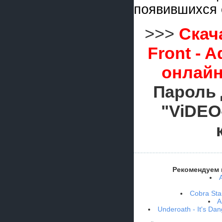
появившихся 
>>>
Скач
Front - 
онлайн
Пароль 
"ViDEO
Рекомендуем 
Cobra Sta
A
Underoath - It's Da