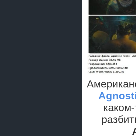
Американс
Agnosti
каком-
разбит